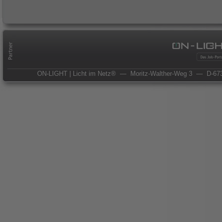
ON-LIGHT | Licht im Netz®
— Moritz-Walther-Weg 3
— D-673