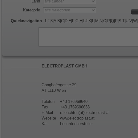
Land
Kategorie
Quicknavigation
1
|
2
|
3
|
A
|
B
|
C
|
D
|
E
|
F
|
G
|
H
|
I
|
J
|
K
|
L
|
M
|
N
|
O
|
P
|
Q
|
R
|
S
|
T
|
U
|
V
|
W
|
ELECTROPLAST GMBH
Ganghofergasse 29
AT 1110 Wien
Telefon
+43 176969640
Fax
+43 1769696633
E-Mail
e-leuchten(at)electroplast.at
Website
www.electroplast.at
Kat.
Leuchtenhersteller