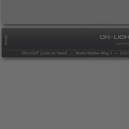
ON-LIGHT | Licht im Netz®
— Moritz-Walther-Weg 3
— D-673