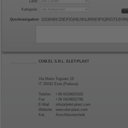
Land
Kategorie
Quicknavigation
1
|
2
|
3
|
A
|
B
|
C
|
D
|
E
|
F
|
G
|
H
|
I
|
J
|
K
|
L
|
M
|
N
|
O
|
P
|
Q
|
R
|
S
|
T
|
U
|
V
|
W
|
COM.EL S.R.L. ELET-PLAST
Via Mario Tognato 19
IT 35042 Este (Padova)
Telefon
+39 0429603165
Fax
+39 0429652796
E-Mail
info(at)elet-plast.com
Website
www.elet-plast.com
Kat.
Anschlusstechnik