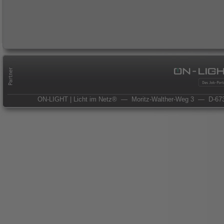
ON-LIGHT | Licht im Netz®
— Moritz-Walther-Weg 3
— D-673