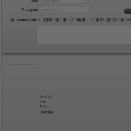
Land
Kategorie
Quicknavigation
1
|
2
|
3
|
A
|
B
|
C
|
D
|
E
|
F
|
G
|
H
|
I
|
J
|
K
|
L
|
M
|
N
|
O
|
P
|
Q
|
R
|
S
|
T
|
U
|
V
|
W
|
Telefon
Fax
E-Mail
Website