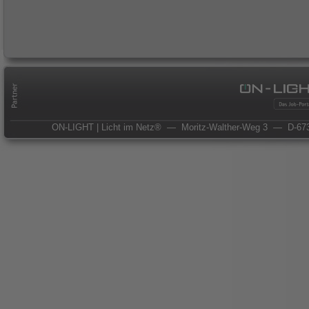
ON-LIGHT | Licht im Netz®
— Moritz-Walther-Weg 3
— D-673