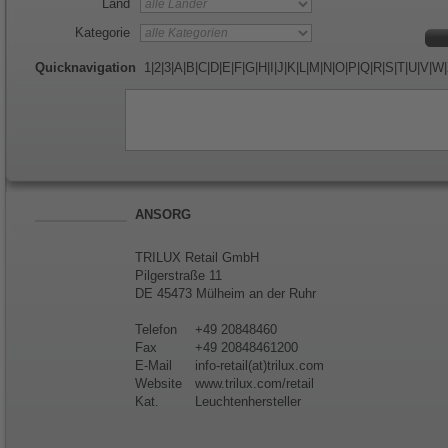
Land
Kategorie
Quicknavigation
1
|
2
|
3
|
A
|
B
|
C
|
D
|
E
|
F
|
G
|
H
|
I
|
J
|
K
|
L
|
M
|
N
|
O
|
P
|
Q
|
R
|
S
|
T
|
U
|
V
|
W
|
ANSORG
TRILUX Retail GmbH
Pilgerstraße 11
DE 45473 Mülheim an der Ruhr
Telefon
+49 20848460
Fax
+49 20848461200
E-Mail
info-retail(at)trilux.com
Website
www.trilux.com/retail
Kat.
Leuchtenhersteller