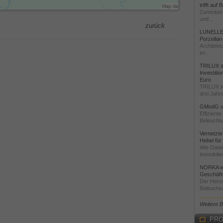
trifft auf
Zumtobel 
und...
zurück
LUNELLE 
Porzellan
Architekt
im...
TRILUX st
Investiti
Euro
TRILUX i
drei Jahre
GModG un
Effizient
Beleuchtu
Vernetzte
Hebel für
Wie Daten
Immobilie
NORKA we
Geschäfts
Der Herst
Beleuchtu
Weitere 
PRO