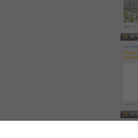
mehr >>
IM 
Im Portr
Klares 
Innovat
mehr >>
NEW