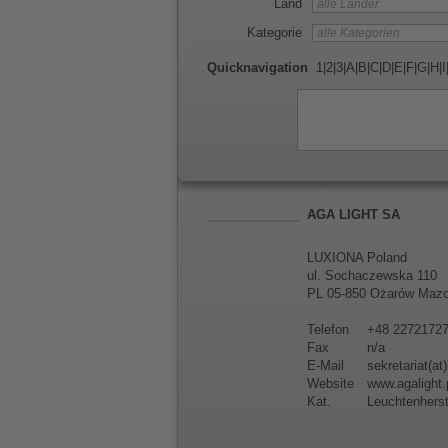
Land
Kategorie
Quicknavigation
1
|
2
|
3
|
A
|
B
|
C
|
D
|
E
|
F
|
G
|
H
|
I
AGA LIGHT SA
LUXIONA Poland
ul. Sochaczewska 110
PL 05-850 Ożarów Mazo
Telefon
+48 2272172
Fax
n/a
E-Mail
sekretariat(at
Website
www.agalight.
Kat.
Leuchtenherst