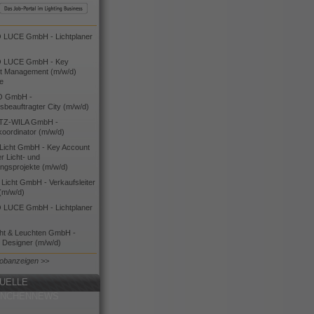
LUCE GmbH - Lichtplaner
 LUCE GmbH - Key
t Management (m/w/d)
ie
O GmbH -
bsbeauftragter City (m/w/d)
TZ-WILA GmbH -
koordinator (m/w/d)
icht GmbH - Key Account
 Licht- und
ngsprojekte (m/w/d)
icht GmbH - Verkaufsleiter
(m/w/d)
LUCE GmbH - Lichtplaner
cht & Leuchten GmbH -
g Designer (m/w/d)
Jobanzeigen >>
UELLE
ANCHENNEWS