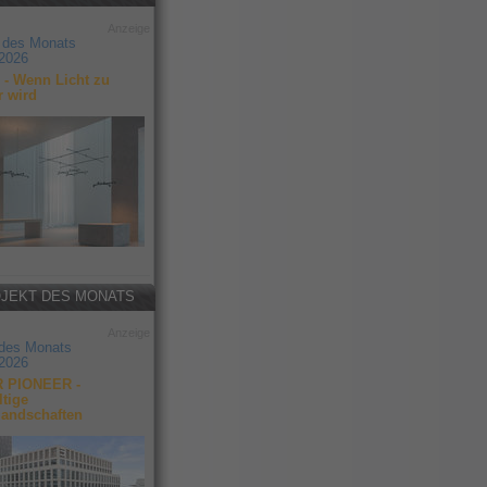
Anzeige
 des Monats
2026
- Wenn Licht zu
r wird
JEKT DES MONATS
Anzeige
 des Monats
2026
 PIONEER -
tige
landschaften