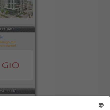
PORTRAIT
ait
Design mit
ion vereint
SLETTER