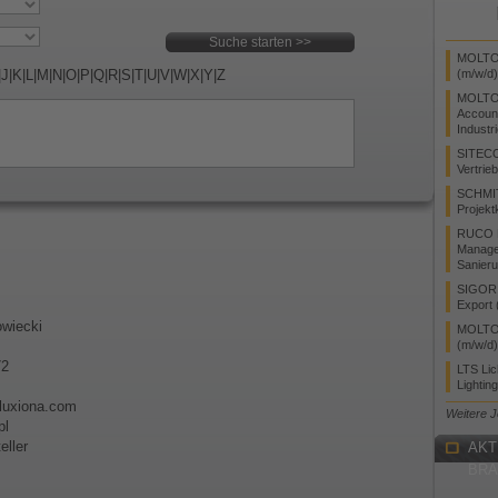
MOLTO 
|
J
|
K
|
L
|
M
|
N
|
O
|
P
|
Q
|
R
|
S
|
T
|
U
|
V
|
W
|
X
|
Y
|
Z
(m/w/d)
MOLTO
Accoun
Industr
SITEC
Vertrie
SCHMI
Projekt
RUCO L
Manager
Sanieru
SIGOR L
Export 
wiecki
MOLTO 
(m/w/d)
72
LTS Li
Lightin
)luxiona.com
Weitere 
pl
eller
AKT
BR