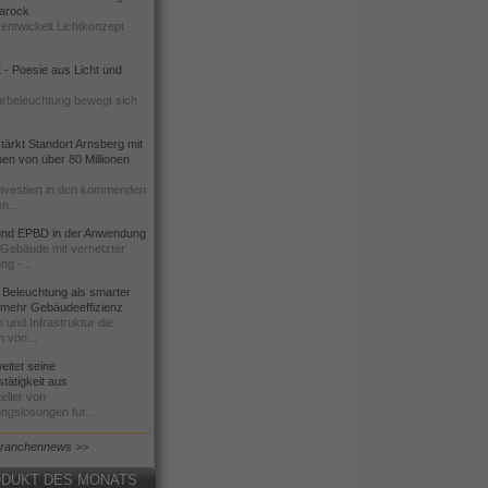
 Barock
entwickelt Lichtkonzept
- Poesie aus Licht und
urbeleuchtung bewegt sich
ärkt Standort Arnsberg mit
onen von über 80 Millionen
nvestiert in den kommenden
n...
d EPBD in der Anwendung
e Gebäude mit vernetzter
ng -...
 Beleuchtung als smarter
 mehr Gebäudeeffizienz
 und Infrastruktur die
n von...
itet seine
tätigkeit aus
eller von
ngslösungen für...
Branchennews >>
DUKT DES MONATS