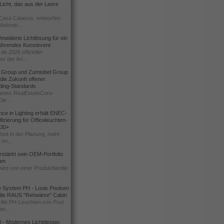
icht, das aus der Leere
Casa Catasüs, entworfen
Antonio...
eiderte Lichtlösung für ein
führendes Kunstevent
ab 2026 offizieller
er der Art...
t Group und Zumtobel Group
 die Zukunft offener
ding-Standards
mes RealEstateCore-
Die...
ce in Lighting erhält ENEC-
fizierung für Officeleuchten-
730+
heit in der Planung, mehr
 im...
erstärkt sein OEM-Portfolio
ium
wird von einer Produktfamilie
e System PH - Louis Poulsen
 die RAUS "Rehwiese" Cabin
lte PH-Leuchten von Poul
n...
al - Modernes Lichtdesign