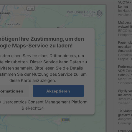
VUOTA - L
kommt
Im Haus 
von Jose 
Maßgeschn
weltweit 
ERCO ist 
Lichtpartn
nötigen Ihre Zustimmung, um den
Fagerhul
ogle Maps-Service zu laden!
gestalten
Smartbuil
nden einen Service eines Drittanbieters, um
Gemeinsa
Projekt - 
te einzubetten. Dieser Service kann Daten zu
Performan
ivitäten sammeln. Bitte lesen Sie die Details
VDE-Zerti
stimmen Sie der Nutzung des Service zu, um
Serie SL
Mehr Frei
diese Karte anzuzeigen.
Sicherheit
formationen
Akzeptieren
Signify v
mit Xitan
Xitanium 
y
Usercentrics Consent Management Platform
zu einer...
&
eRecht24
100 Jahr
gestaltet
Ausgewäh
Henningse
Orelli Sa