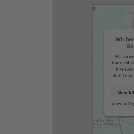
Wir be
Go
Wir verwe
Karteninhal
Ihren Akt
durch und 
Mehr In
powered b