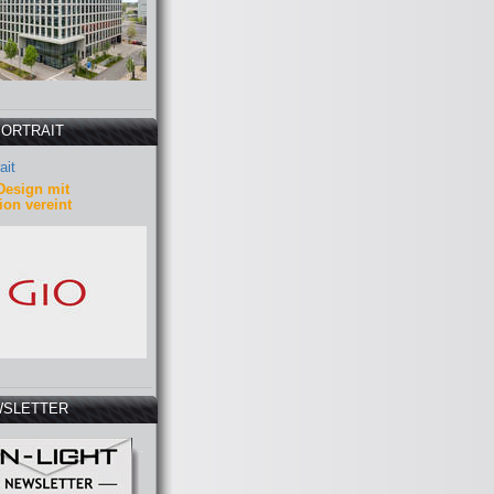
PORTRAIT
ait
Design mit
ion vereint
SLETTER