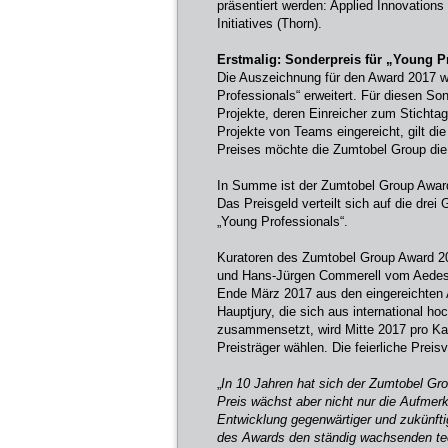
präsentiert werden: Applied Innovation
Initiatives (Thorn).
Erstmalig: Sonderpreis für „Young P
Die Auszeichnung für den Award 2017 wi
Professionals“ erweitert. Für diesen Son
Projekte, deren Einreicher zum Stichtag
Projekte von Teams eingereicht, gilt die
Preises möchte die Zumtobel Group die 
In Summe ist der Zumtobel Group Award
Das Preisgeld verteilt sich auf die dre
„Young Professionals“.
Kuratoren des Zumtobel Group Award 201
und Hans-Jürgen Commerell vom Aedes A
Ende März 2017 aus den eingereichten A
Hauptjury, die sich aus international ho
zusammensetzt, wird Mitte 2017 pro Kat
Preisträger wählen. Die feierliche Preis
„
In 10 Jahren hat sich der Zumtobel Gro
Preis wächst aber nicht nur die Aufmer
Entwicklung gegenwärtiger und zukünfti
des Awards den ständig wachsenden tec