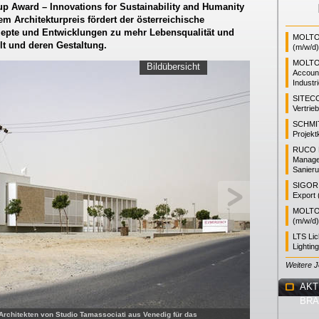
up Award – Innovations for Sustainability and Humanity
em Architekturpreis fördert der österreichische
epte und Entwicklungen zu mehr Lebensqualität und
MOLTO 
lt und deren Gestaltung.
(m/w/d)
MOLTO
Bildübersicht
Accoun
Industr
SITEC
Vertrie
SCHMI
Projekt
RUCO L
Manager
Sanieru
SIGOR L
Export 
MOLTO 
(m/w/d)
LTS Li
Lightin
Weitere 
AKT
BR
 Architekten von Studio Tamassociati aus Venedig für das