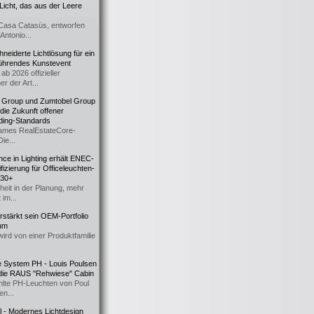
icht, das aus der Leere
Casa Catasüs, entworfen
Antonio...
eiderte Lichtlösung für ein
führendes Kunstevent
ab 2026 offizieller
er der Art...
t Group und Zumtobel Group
 die Zukunft offener
ding-Standards
mes RealEstateCore-
Die...
ce in Lighting erhält ENEC-
fizierung für Officeleuchten-
730+
heit in der Planung, mehr
 im...
erstärkt sein OEM-Portfolio
ium
wird von einer Produktfamilie
e System PH - Louis Poulsen
 die RAUS "Rehwiese" Cabin
lte PH-Leuchten von Poul
n...
al - Modernes Lichtdesign