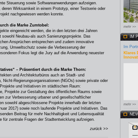
ente Steuerung sowie Softwareanwendungen aufzeigen.
deren Wirksamkeit in einem Prototyp, einer Testserie oder
rojekt nachgewiesen werden konnte.
durch die Marke Zumtobel:
mehr >>
kte eingereicht werden, die in den letzten drei Jahren
st sowohl Neubau-als auch Sanierungsprojekte. Das
IM 
tischen Ansprüchen entsprechen und zudem innovative
Im Portr
zung, Umweltschutz sowie die Verbesserung der
sonderen Fokus legt die Jury auf die Anwendung neuester
Klares 
Innovat
atives“ – Präsentiert durch die Marke Thorn:
itekten und Architekturbüros auch an Stadt- und
n, Nicht-Regierungsorganisationen (NGOs) sowie private oder
 Projekte und Initiativen im städtischen Raum:
e, Projekte zur Gestaltung des öffentlichen Raums sowie
ven zur Verbesserung urbaner und gesellschaftlicher
n sowohl abgeschlossene Projekte innerhalb der letzten
mehr >>
uar 2017) sowie noch laufende Projekte und Initiativen. Das
isenden Beitrag für mehr Nachhaltigkeit und Lebensqualität
NEW
 für zentrale Fragen der Stadtentwicklung aufzeigen.
zurück >>