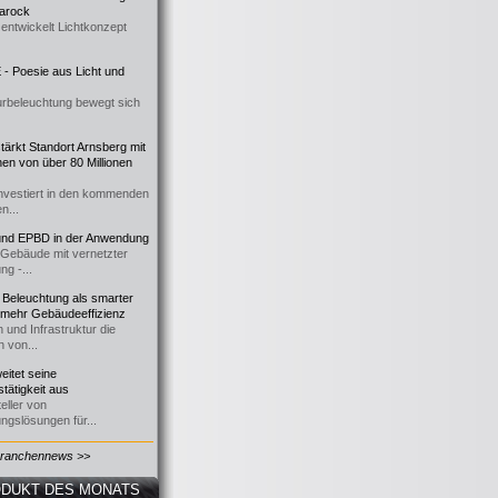
 Barock
entwickelt Lichtkonzept
- Poesie aus Licht und
urbeleuchtung bewegt sich
ärkt Standort Arnsberg mit
onen von über 80 Millionen
nvestiert in den kommenden
n...
d EPBD in der Anwendung
e Gebäude mit vernetzter
ng -...
 Beleuchtung als smarter
 mehr Gebäudeeffizienz
 und Infrastruktur die
n von...
itet seine
tätigkeit aus
eller von
ngslösungen für...
Branchennews >>
DUKT DES MONATS