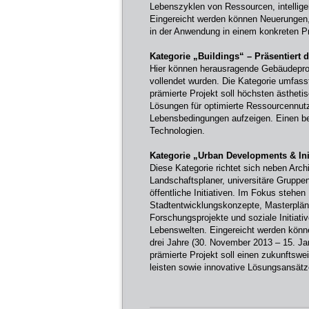
Lebenszyklen von Ressourcen, intellig
Eingereicht werden können Neuerungen, 
in der Anwendung in einem konkreten P
Kategorie „Buildings“ – Präsentiert 
Hier können herausragende Gebäudeproje
vollendet wurden. Die Kategorie umfas
prämierte Projekt soll höchsten ästhe
Lösungen für optimierte Ressourcennut
Lebensbedingungen aufzeigen. Einen be
Technologien.
Kategorie „Urban Developments & Init
Diese Kategorie richtet sich neben Arch
Landschaftsplaner, universitäre Gruppe
öffentliche Initiativen. Im Fokus stehen
Stadtentwicklungskonzepte, Masterplän
Forschungsprojekte und soziale Initiati
Lebenswelten. Eingereicht werden könne
drei Jahre (30. November 2013 – 15. Jan
prämierte Projekt soll einen zukunftswe
leisten sowie innovative Lösungsansätze