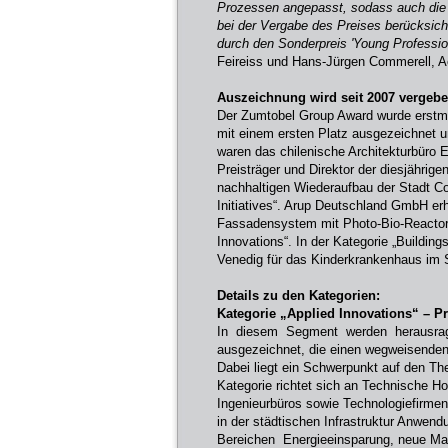
Prozessen angepasst, sodass auch die 
bei der Vergabe des Preises berücksicht
durch den Sonderpreis 'Young Professio
Feireiss und Hans-Jürgen Commerell, Ae
Auszeichnung wird seit 2007 vergeb
Der Zumtobel Group Award wurde erstma
mit einem ersten Platz ausgezeichnet u
waren das chilenische Architekturbüro E
Preisträger und Direktor der diesjährig
nachhaltigen Wiederaufbau der Stadt Co
Initiatives“. Arup Deutschland GmbH erh
Fassadensystem mit Photo-Bio-Reactor-T
Innovations“. In der Kategorie „Buildin
Venedig für das Kinderkrankenhaus im 
Details zu den Kategorien:
Kategorie „Applied Innovations“ – Pr
In diesem Segment werden herausrag
ausgezeichnet, die einen wegweisenden 
Dabei liegt ein Schwerpunkt auf den The
Kategorie richtet sich an Technische H
Ingenieurbüros sowie Technologiefirmen
in der städtischen Infrastruktur Anwend
Bereichen Energieeinsparung, neue Mat