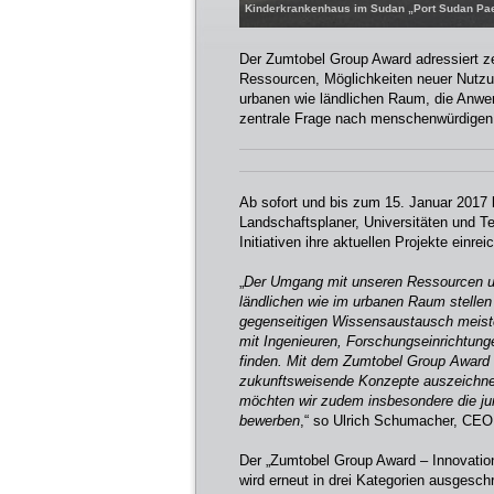
Kinderkrankenhaus im Sudan „Port Sudan Paed
Der Zumtobel Group Award adressiert z
Ressourcen, Möglichkeiten neuer Nutzu
urbanen wie ländlichen Raum, die Anwen
zentrale Frage nach menschenwürdige
Ab sofort und bis zum 15. Januar 2017 
Landschaftsplaner, Universitäten und T
Initiativen ihre aktuellen Projekte einrei
„
Der Umgang mit unseren Ressourcen u
ländlichen wie im urbanen Raum stellen 
gegenseitigen Wissensaustausch meiste
mit Ingenieuren, Forschungseinrichtung
finden. Mit dem Zumtobel Group Award 
zukunftsweisende Konzepte auszeichnen
möchten wir zudem insbesondere die jun
bewerben
,“ so Ulrich Schumacher, CEO
Der „Zumtobel Group Award – Innovations
wird erneut in drei Kategorien ausgesch