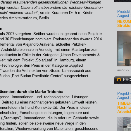
daraus resultierenden gesellschaftlichen Wechselwirkungen
igt werden. Dabei soll insbesondere die 'nächste' Generation
Produkt
nals' motiviert werden
“, so die Kuratoren Dr. h.c. Kristin
August 
des Architekturforum, Berlin.
NEXUM 
Struktu
en
ls 2007 vergeben. Seither wurden insgesamt neun Projekte
nd 36 Einreichungen nominiert. Preisträger des Awards 2014
lemental von Alejandro Aravena, aktueller Pritzker-
en Architekturbiennale in Venedig, mit einen Masterplan zum
nstitución in Chile in der Kategorie „Urban Developments &
ielt mit dem Projekt „SolarLeaf“ in Hamburg, einem
echnologie, den Preis in der Kategorie „Applied
gs“ wurden die Architekten von Studio Tamassociati aus
mehr >>
Sudan „Port Sudan Paediatric Center“ ausgezeichnet.
PRO
äsentiert durch die Marke Tridonic:
Projekt
ende Innovationen und technologische Lösungen
August 
Beitrag zu einer nachhaltigeren gebauten Umwelt leisten.
TIMBER
menfeldern IoT und Konnektivität. Der Preis in dieser
Nachhal
Arbeits
ochschulen, Forschungseinrichtungen, Ingenieure und
 („Start-ups“). Innovationen, die in oder um Gebäude sowie
ung finden, sollen beispielsweise neue Wege in den
erialien, Wiederverwertung von Materialien, geschlossene