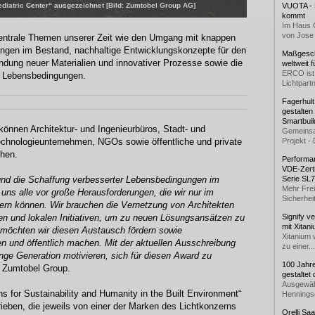
iatric Center“ ausgezeichnet [Bild: Zumtobel Group AG]
VUOTA - L
kommt
Im Haus 
von Jose 
entrale Themen unserer Zeit wie den Umgang mit knappen
ngen im Bestand, nachhaltige Entwicklungskonzepte für den
Maßgeschn
dung neuer Materialien und innovativer Prozesse sowie die
weltweit 
ERCO ist 
n Lebensbedingungen.
Lichtpartn
Fagerhul
gestalten
Smartbuil
können Architektur- und Ingenieurbüros, Stadt- und
Gemeinsa
echnologieunternehmen, NGOs sowie öffentliche und private
Projekt - 
chen.
Performan
VDE-Zerti
nd die Schaffung verbesserter Lebensbedingungen im
Serie SL
Mehr Frei
uns alle vor große Herausforderungen, die wir nur im
Sicherheit
rn können. Wir brauchen die Vernetzung von Architekten
en und lokalen Initiativen, um zu neuen Lösungsansätzen zu
Signify v
mit Xitan
möchten wir diesen Austausch fördern sowie
Xitanium 
 und öffentlich machen. Mit der aktuellen Ausschreibung
zu einer...
ge Generation motivieren, sich für diesen Award zu
100 Jahr
 Zumtobel Group.
gestaltet
Ausgewäh
 for Sustainability and Humanity in the Built Environment“
Henningse
rieben, die jeweils von einer der Marken des Lichtkonzerns
Orelli Sa