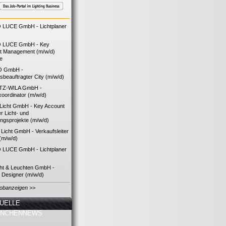
LUCE GmbH - Lichtplaner
 LUCE GmbH - Key
t Management (m/w/d)
ie
O GmbH -
bsbeauftragter City (m/w/d)
TZ-WILA GmbH -
koordinator (m/w/d)
icht GmbH - Key Account
 Licht- und
ngsprojekte (m/w/d)
icht GmbH - Verkaufsleiter
(m/w/d)
LUCE GmbH - Lichtplaner
cht & Leuchten GmbH -
g Designer (m/w/d)
Jobanzeigen >>
UELLE
ANCHENNEWS