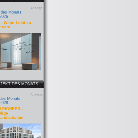
Anzeige
 des Monats
2026
- Wenn Licht zu
r wird
JEKT DES MONATS
Anzeige
 des Monats
2026
 PIONEER -
tige
landschaften