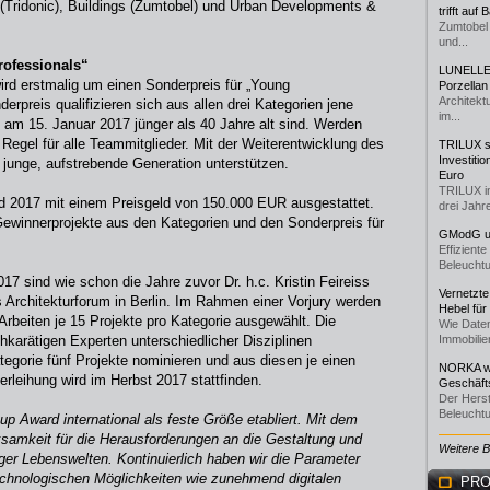
s (Tridonic), Buildings (Zumtobel) und Urban Developments &
trifft auf
Zumtobel 
und...
rofessionals“
LUNELLE 
rd erstmalig um einen Sonderpreis für „Young
Porzellan
Architekt
derpreis qualifizieren sich aus allen drei Kategorien jene
im...
 am 15. Januar 2017 jünger als 40 Jahre alt sind. Werden
 Regel für alle Teammitglieder. Mit der Weiterentwicklung des
TRILUX st
Investiti
junge, aufstrebende Generation unterstützen.
Euro
TRILUX i
 2017 mit einem Preisgeld von 150.000 EUR ausgestattet.
drei Jahre
i Gewinnerprojekte aus den Kategorien und den Sonderpreis für
GModG un
Effizient
Beleuchtu
7 sind wie schon die Jahre zuvor Dr. h.c. Kristin Feireiss
Vernetzte
rchitekturforum in Berlin. Im Rahmen einer Vorjury werden
Hebel für
rbeiten je 15 Projekte pro Kategorie ausgewählt. Die
Wie Daten
chkarätigen Experten unterschiedlicher Disziplinen
Immobilie
egorie fünf Projekte nominieren und aus diesen je einen
NORKA we
verleihung wird im Herbst 2017 stattfinden.
Geschäfts
Der Herst
Beleuchtu
up Award international als feste Größe etabliert. Mit dem
ksamkeit für die Herausforderungen an die Gestaltung und
Weitere 
ger Lebenswelten. Kontinuierlich haben wir die Parameter
hnologischen Möglichkeiten wie zunehmend digitalen
PRO