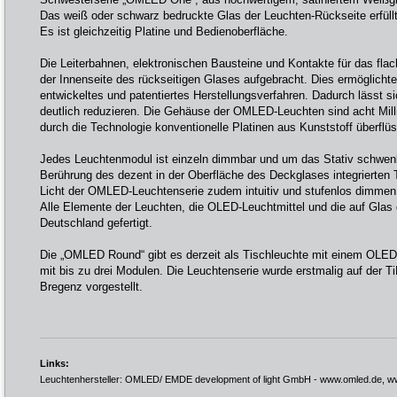
Das weiß oder schwarz bedruckte Glas der Leuchten-Rückseite erfüll
Es ist gleichzeitig Platine und Bedienoberfläche.
Die Leiterbahnen, elektronischen Bausteine und Kontakte für das fla
der Innenseite des rückseitigen Glases aufgebracht. Dies ermöglichte
entwickeltes und patentiertes Herstellungsverfahren. Dadurch lässt s
deutlich reduzieren. Die Gehäuse der OMLED-Leuchten sind acht Mil
durch die Technologie konventionelle Platinen aus Kunststoff überflüs
Jedes Leuchtenmodul ist einzeln dimmbar und um das Stativ schwenk
Berührung des dezent in der Oberfläche des Deckglases integrierten
Licht der OMLED-Leuchtenserie zudem intuitiv und stufenlos dimmen 
Alle Elemente der Leuchten, die OLED-Leuchtmittel und die auf Glas 
Deutschland gefertigt.
Die „OMLED Round“ gibt es derzeit als Tischleuchte mit einem OLED
mit bis zu drei Modulen. Die Leuchtenserie wurde erstmalig auf der TiL
Bregenz vorgestellt.
Links:
Leuchtenhersteller: OMLED/ EMDE development of light GmbH -
www.omled.de
,
w