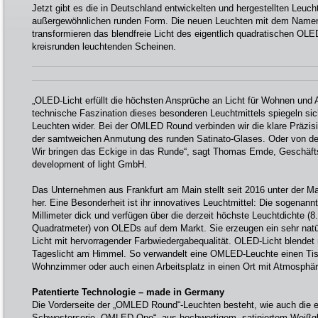
Jetzt gibt es die in Deutschland entwickelten und hergestellten Leuch
außergewöhnlichen runden Form. Die neuen Leuchten mit dem Nam
transformieren das blendfreie Licht des eigentlich quadratischen OL
kreisrunden leuchtenden Scheinen.
„OLED-Licht erfüllt die höchsten Ansprüche an Licht für Wohnen und A
technische Faszination dieses besonderen Leuchtmittels spiegeln si
Leuchten wider. Bei der OMLED Round verbinden wir die klare Präzis
der samtweichen Anmutung des runden Satinato-Glases. Oder von de
Wir bringen das Eckige in das Runde“, sagt Thomas Emde, Geschäf
development of light GmbH.
Das Unternehmen aus Frankfurt am Main stellt seit 2016 unter der 
her. Eine Besonderheit ist ihr innovatives Leuchtmittel: Die sogenann
Millimeter dick und verfügen über die derzeit höchste Leuchtdichte (
Quadratmeter) von OLEDs auf dem Markt. Sie erzeugen ein sehr natür
Licht mit hervorragender Farbwiedergabequalität. OLED-Licht blendet n
Tageslicht am Himmel. So verwandelt eine OMLED-Leuchte einen Tis
Wohnzimmer oder auch einen Arbeitsplatz in einen Ort mit Atmosphär
Patentierte Technologie – made in Germany
Die Vorderseite der „OMLED Round“-Leuchten besteht, wie auch die 
Schwesterserie „OMLED One“, aus hochwertigem, satiniertem Weißglas,