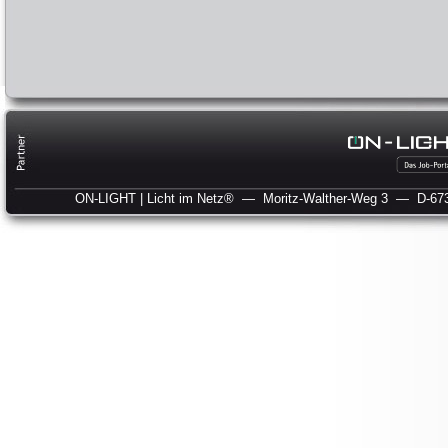
ON-LIGHT | Licht im Netz®
— Moritz-Walther-Weg 3
— D-673