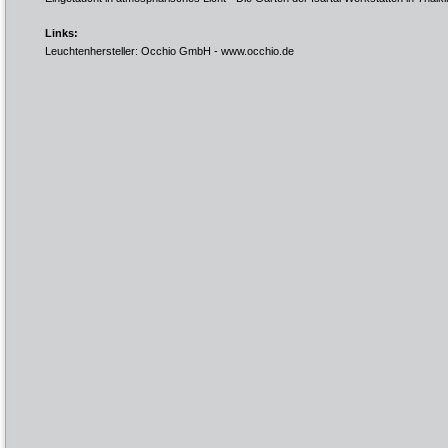
Links:
Leuchtenhersteller: Occhio GmbH -
www.occhio.de