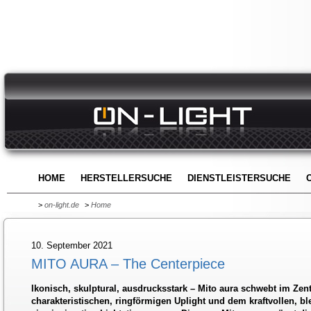
HOME
HERSTELLERSUCHE
DIENSTLEISTERSUCHE
>
on-light.de
>
Home
10. September 2021
MITO AURA – The Centerpiece
Ikonisch, skulptural, ausdrucksstark – Mito aura schwebt im Ze
charakteristischen, ringförmigen Uplight und dem kraftvollen, bl