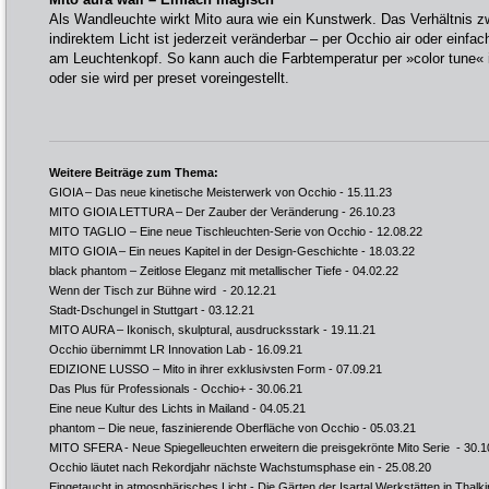
Als Wandleuchte wirkt Mito aura wie ein Kunstwerk. Das Verhältnis 
indirektem Licht ist jederzeit veränderbar – per Occhio air oder einfa
am Leuchtenkopf. So kann auch die Farbtemperatur per »color tune« i
oder sie wird per preset voreingestellt.
Weitere Beiträge zum Thema:
GIOIA – Das neue kinetische Meisterwerk von Occhio
- 15.11.23
MITO GIOIA LETTURA – Der Zauber der Veränderung
- 26.10.23
MITO TAGLIO – Eine neue Tischleuchten-Serie von Occhio
- 12.08.22
MITO GIOIA – Ein neues Kapitel in der Design-Geschichte
- 18.03.22
black phantom – Zeitlose Eleganz mit metallischer Tiefe
- 04.02.22
Wenn der Tisch zur Bühne wird
- 20.12.21
Stadt-Dschungel in Stuttgart
- 03.12.21
MITO AURA – Ikonisch, skulptural, ausdrucksstark
- 19.11.21
Occhio übernimmt LR Innovation Lab
- 16.09.21
EDIZIONE LUSSO – Mito in ihrer exklusivsten Form
- 07.09.21
Das Plus für Professionals - Occhio+
- 30.06.21
Eine neue Kultur des Lichts in Mailand
- 04.05.21
phantom – Die neue, faszinierende Oberfläche von Occhio
- 05.03.21
MITO SFERA - Neue Spiegelleuchten erweitern die preisgekrönte Mito Serie
- 30.1
Occhio läutet nach Rekordjahr nächste Wachstumsphase ein
- 25.08.20
Eingetaucht in atmosphärisches Licht - Die Gärten der Isartal Werkstätten in Thalk