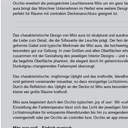
Occhio erweitert die preisgekrönte Leuchtenserie Mito um ein ganz be
aura bringt das Münchner Unternehmen im Herbst eine weitere Design
perfekt für Räume mit zentralem Deckenanschluss geeignet ist.
Das charakteristische Design von Mito aura ist skulptural und ausdru
die Liebe zum Detail, die die Silhouette der Leuchte prägt. Der fein de
geformte Gabel sind typische Merkmale der Mito aura, die hochwerti
besonders gut zur Geltung. In zwei Größen und allen Oberflächen erhäl
zusammen mit der Gestaltung des jeweiligen Interior Designs – und se
die begehrte Oberfläche phantom, die elegant durch ihr geheimnisvol
Dunkelgrau changierendes Farbenspiel überzeugt.
Das charakteristische, ringförmige Uplight und das kraftvolle, blendfr
sind getrennt voneinander steuerbar, so dass einzigartige Lichtstimm
Durch die Reflektion des Uplight an der Decke ist Mito aura besonders 
kleine wie große Räume kraftvoll.
Mito aura begeistert durch den Occhio typischen ‚joy of use‘: Mit »col
Einstellung der Farbtemperatur lässt sich das Licht der jeweiligen 
Lichtatmosphäre für entspannte Abendstunden bis hin zu anregendem 
voreingestellt oder per Occhio air controller bzw. Occhio air app steue
Mito aura wall – Einfach magisch