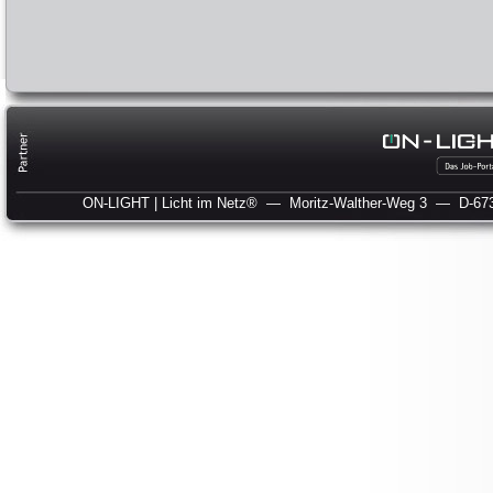
ON-LIGHT | Licht im Netz®
— Moritz-Walther-Weg 3
— D-673