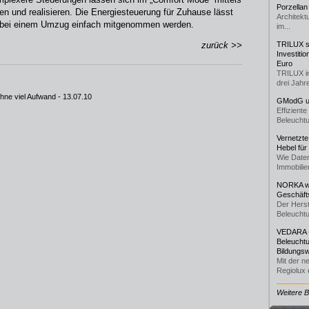
Porzellan
n und realisieren. Die Energiesteuerung für Zuhause lässt
Architekt
n bei einem Umzug einfach mitgenommen werden.
im...
zurück >>
TRILUX st
Investiti
Euro
TRILUX i
drei Jahre
hne viel Aufwand
- 13.07.10
GModG un
Effizient
Beleuchtu
Vernetzte
Hebel für
Wie Daten
Immobilie
NORKA we
Geschäfts
Der Herst
Beleuchtu
VEDARA -
Beleuchtu
Bildungsw
Mit der n
Regiolux e
Weitere 