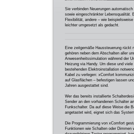
Sie verbinden Neuerungen automatisch
sowie eingeschränkter Lebensqualität. 
Flexibilität, andere – wie beispielsweis
leichter umgesetzt als gedacht.
Eine zeitgemäße Haussteuerung rückt m
gehören neben dem Abschalten aller un
Anwesenheitssimulation während der Url
Heizung via Handy. Um diese und viele 
bestehenden Elektroinstallation notwe
Kabel zu verlegen: xComfort kommunizier
auf Glasflächen – befestigen lassen und
Jahren ausgestattet sind.
Wer das bereits installierte Schalterde
Sender an den vorhandenen Schalter an
Funkschalter. Da auf diese Weise die 
angetastet wird, eignet sich das Syste
Die Programmierung von xComfort gestalt
Funktionen wie Schalten oder Dimmen w
dazugehörigen Taster programmiert, ko