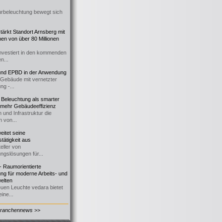
urbeleuchtung bewegt sich
ärkt Standort Arnsberg mit
onen von über 80 Millionen
nvestiert in den kommenden
n...
d EPBD in der Anwendung
e Gebäude mit vernetzter
ng -...
 Beleuchtung als smarter
 mehr Gebäudeeffizienz
 und Infrastruktur die
n von...
itet seine
tätigkeit aus
eller von
ngslösungen für...
 Raumorientierte
ng für moderne Arbeits- und
elten
euen Leuchte vedara bietet
ine...
Branchennews >>