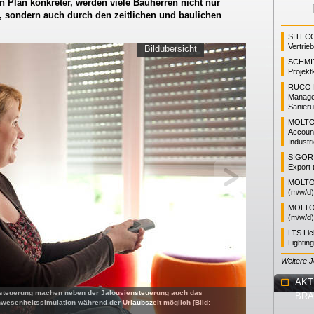
 Plan konkreter, werden viele Bauherren nicht nur
 sondern auch durch den zeitlichen und baulichen
SITEC
Vertrie
Bildübersicht
SCHMI
Projekt
RUCO L
Manager
Sanieru
MOLTO
Accoun
Industr
SIGOR L
Export 
MOLTO 
(m/w/d)
MOLTO 
(m/w/d)
LTS Li
Lightin
Weitere 
AKT
steuerung machen neben der Jalousiensteuerung auch das
BR
wesenheitssimulation während der Urlaubszeit möglich [Bild: