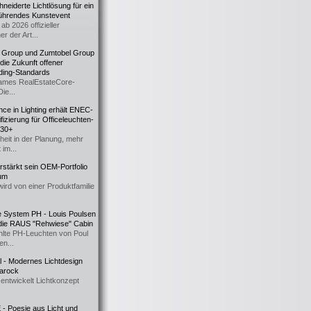
eiderte Lichtlösung für ein
führendes Kunstevent
ab 2026 offizieller
er der Art...
t Group und Zumtobel Group
 die Zukunft offener
ding-Standards
mes RealEstateCore-
Die...
ce in Lighting erhält ENEC-
fizierung für Officeleuchten-
730+
heit in der Planung, mehr
 im...
erstärkt sein OEM-Portfolio
ium
wird von einer Produktfamilie
e System PH - Louis Poulsen
 die RAUS "Rehwiese" Cabin
lte PH-Leuchten von Poul
n...
al - Modernes Lichtdesign
 Barock
entwickelt Lichtkonzept
- Poesie aus Licht und