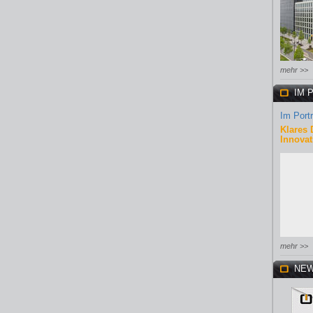
mehr >>
IM 
Im Portr
Klares 
Innovat
mehr >>
NEW