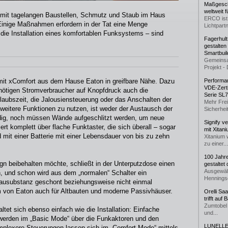
Maßgeschn
weltweit 
 mit tagelangen Baustellen, Schmutz und Staub im Haus
ERCO ist 
Einige Maßnahmen erfordern in der Tat eine Menge
Lichtpartn
e die Installation eines komfortablen Funksystems – sind
Fagerhul
gestalten
Smartbuil
Gemeinsa
Projekt - 
it xComfort aus dem Hause Eaton in greifbare Nähe. Dazu
Performan
VDE-Zerti
nötigen Stromverbraucher auf Knopfdruck auch die
Serie SL
aubszeit, die Jalousiensteuerung oder das Anschalten der
Mehr Frei
weitere Funktionen zu nutzen, ist weder der Austausch der
Sicherheit
ndig, noch müssen Wände aufgeschlitzt werden, um neue
Signify v
t komplett über flache Funktaster, die sich überall – sogar
mit Xitan
 mit einer Batterie mit einer Lebensdauer von bis zu zehn
Xitanium 
zu einer...
100 Jahr
sign beibehalten möchte, schließt in der Unterputzdose einen
gestaltet
Ausgewäh
, und schon wird aus dem „normalen“ Schalter ein
Henningse
Bausubstanz geschont beziehungsweise nicht einmal
m von Eaton auch für Altbauten und moderne Passivhäuser.
Orelli Sa
trifft auf
Zumtobel 
et sich ebenso einfach wie die Installation: Einfache
und...
erden im „Basic Mode“ über die Funkaktoren und den
LUNELLE 
mplexere Steuerungen lassen sich im „Comfort Mode“ mittels