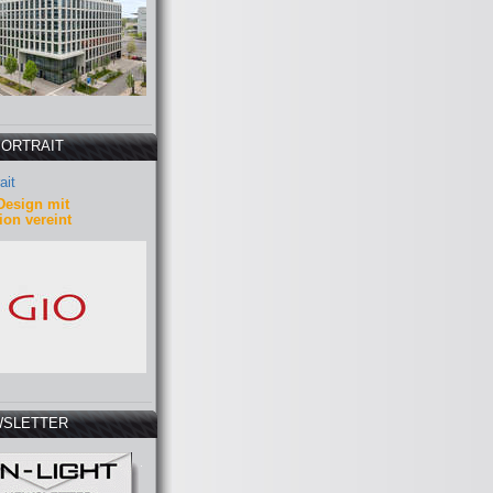
PORTRAIT
ait
Design mit
ion vereint
SLETTER