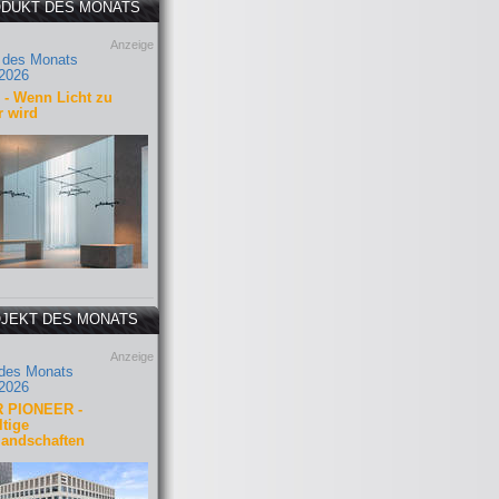
DUKT DES MONATS
Anzeige
 des Monats
2026
- Wenn Licht zu
r wird
JEKT DES MONATS
Anzeige
 des Monats
2026
 PIONEER -
tige
landschaften