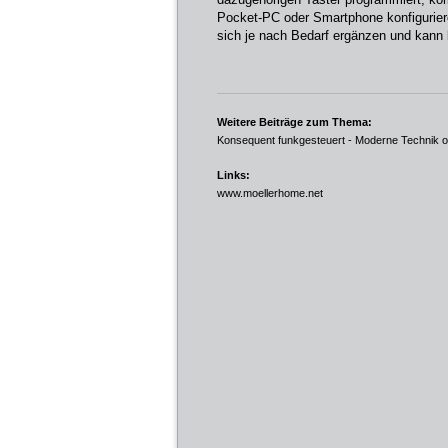
Pocket-PC oder Smartphone konfiguriere
sich je nach Bedarf ergänzen und kan
Weitere Beiträge zum Thema:
Konsequent funkgesteuert - Moderne Technik o
Links:
www.moellerhome.net