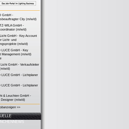
O GmbH -
bsbeauftragter City (m/w/d)
TZ-WILA GmbH -
koordinator (m/w/d)
icht GmbH - Key Account
 Licht- und
ngsprojekte (m/w/d)
 LUCE GmbH - Key
t Management (m/w/d)
ie
icht GmbH - Verkaufsleiter
(m/w/d)
LUCE GmbH - Lichtplaner
LUCE GmbH - Lichtplaner
cht & Leuchten GmbH -
g Designer (m/w/d)
Jobanzeigen >>
UELLE
ANCHENNEWS