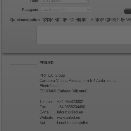
Land
Kategorie
Quicknavigation
1
|
2
|
3
|
A
|
B
|
C
|
D
|
E
|
F
|
G
|
H
|
I
|
J
|
K
|
L
|
M
|
N
|
O
|
P
|
Q
|
R
|
S
|
T
|
U
|
V
|
W
|
PRILED
PRITEC Group
Carretera Villena-Alcudia, km 5.4 Avda. de la
Electrónica
ES 03409 Cañada (Alicante)
Telefon
+34 965820002
Fax
+34 9658204490
E-Mail
info(at)priled.eu
Website
www.priled.eu
Kat.
Leuchtenhersteller