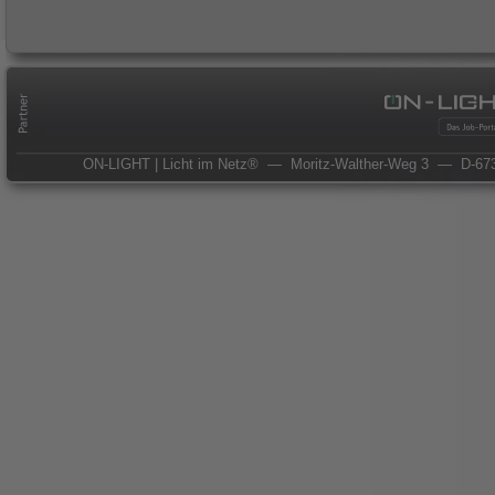
ON-LIGHT | Licht im Netz®
— Moritz-Walther-Weg 3
— D-673