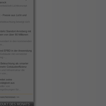
 Barock
entwickelt Lichtkonzept
- Poesie aus Licht und
urbeleuchtung bewegt sich
ärkt Standort Arnsberg mit
onen von über 80 Millionen
nvestiert in den kommenden
n...
d EPBD in der Anwendung
e Gebäude mit vernetzter
ng -...
 Beleuchtung als smarter
 mehr Gebäudeeffizienz
 und Infrastruktur die
n von...
itet seine
tätigkeit aus
eller von
ngslösungen für...
Branchennews >>
DUKT DES MONATS