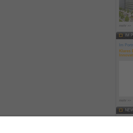
mehr >>
IM 
Im Portr
Klares 
Innovat
mehr >>
NEW