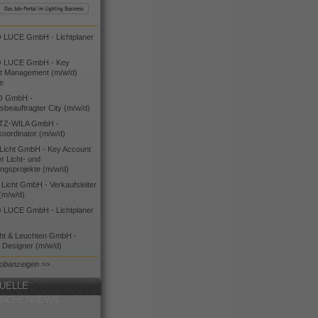
LUCE GmbH - Lichtplaner
 LUCE GmbH - Key
t Management (m/w/d)
ie
O GmbH -
bsbeauftragter City (m/w/d)
TZ-WILA GmbH -
koordinator (m/w/d)
icht GmbH - Key Account
 Licht- und
ngsprojekte (m/w/d)
icht GmbH - Verkaufsleiter
(m/w/d)
LUCE GmbH - Lichtplaner
cht & Leuchten GmbH -
g Designer (m/w/d)
Jobanzeigen >>
UELLE
ANCHENNEWS