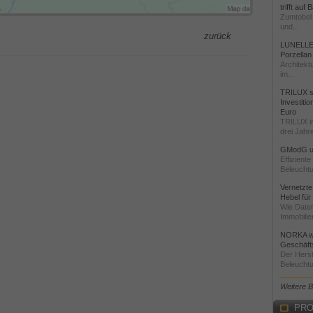
trifft auf
Zumtobel 
und...
zurück
LUNELLE 
Porzellan
Architekt
im...
TRILUX st
Investiti
Euro
TRILUX i
drei Jahre
GModG un
Effizient
Beleuchtu
Vernetzte
Hebel für
Wie Daten
Immobilie
NORKA we
Geschäfts
Der Herst
Beleuchtu
Weitere 
PRO