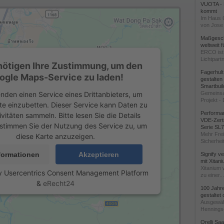
VUOTA - L
kommt
Im Haus 
von Jose 
Maßgeschn
weltweit 
ERCO ist 
Lichtpartn
nötigen Ihre Zustimmung, um den
Fagerhul
ogle Maps-Service zu laden!
gestalten
Smartbuil
nden einen Service eines Drittanbieters, um
Gemeinsa
Projekt - 
te einzubetten. Dieser Service kann Daten zu
Performan
ivitäten sammeln. Bitte lesen Sie die Details
VDE-Zerti
stimmen Sie der Nutzung des Service zu, um
Serie SL
Mehr Frei
diese Karte anzuzeigen.
Sicherheit
formationen
Akzeptieren
Signify v
mit Xitan
Xitanium 
y
Usercentrics Consent Management Platform
zu einer...
&
eRecht24
100 Jahr
gestaltet
Ausgewäh
Henningse
Orelli Sa