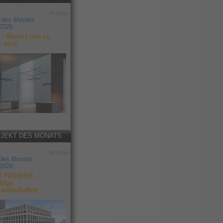
Anzeige
 des Monats
2026
- Wenn Licht zu
r wird
JEKT DES MONATS
Anzeige
 des Monats
2026
 PIONEER -
tige
landschaften