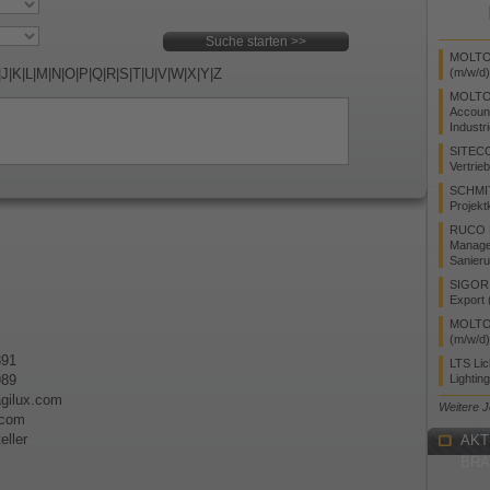
MOLTO 
|
J
|
K
|
L
|
M
|
N
|
O
|
P
|
Q
|
R
|
S
|
T
|
U
|
V
|
W
|
X
|
Y
|
Z
(m/w/d)
MOLTO
Accoun
Industr
SITEC
Vertrie
SCHMI
Projekt
RUCO L
Manager
Sanieru
SIGOR L
Export 
MOLTO 
(m/w/d)
891
LTS Li
989
Lightin
agilux.com
Weitere 
.com
eller
AKT
BR