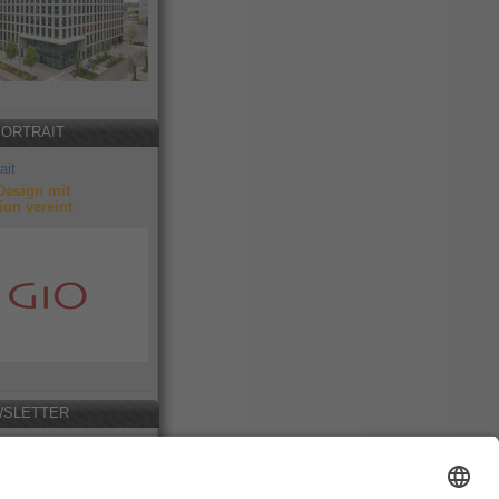
PORTRAIT
ait
Design mit
ion vereint
SLETTER