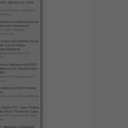
icht, das aus der Leere
Casa Catasüs, entworfen
Antonio...
eiderte Lichtlösung für ein
führendes Kunstevent
ab 2026 offizieller
er der Art...
t Group und Zumtobel Group
 die Zukunft offener
ding-Standards
mes RealEstateCore-
Die...
ce in Lighting erhält ENEC-
fizierung für Officeleuchten-
730+
heit in der Planung, mehr
 im...
erstärkt sein OEM-Portfolio
ium
wird von einer Produktfamilie
e System PH - Louis Poulsen
 die RAUS "Rehwiese" Cabin
lte PH-Leuchten von Poul
n...
al - Modernes Lichtdesign