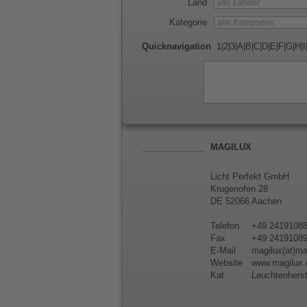
Land
Kategorie
Quicknavigation
1
|
2
|
3
|
A
|
B
|
C
|
D
|
E
|
F
|
G
|
H
|
I
MAGILUX
Licht Perfekt GmbH
Krugenofen 28
DE 52066 Aachen
Telefon
+49 2419108
Fax
+49 2419108
E-Mail
magilux(at)m
Website
www.magilux
Kat.
Leuchtenherst