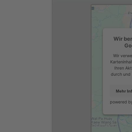
Wir be
Go
Wir verwe
Karteninhal
Ihren Akt
durch und 
Mehr In
powered b