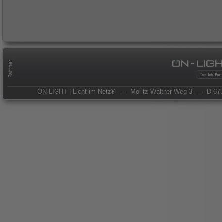
ON-LIGHT | Licht im Netz®
— Moritz-Walther-Weg 3
— D-673