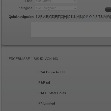
Land
Kategorie
Quicknavigation
1
|
2
|
3
|
A
|
B
|
C
|
D
|
E
|
F
|
G
|
H
|
I
|
J
|
K
|
L
|
M
|
N
|
O
|
P
|
Q
|
R
|
S
|
T
|
U
|
V
|
W
|
ERGEBNISSE
1
BIS
52
VON
163
P&A Projects Ltd.
P&P srl
P.M.F. Steel Poles
P4 Limited