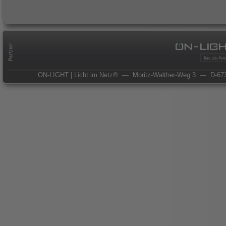
ON-LIGHT | Licht im Netz®
— Moritz-Walther-Weg 3
— D-673