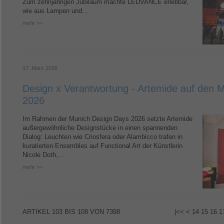
Zum zehnjährigen Jubiläum machte LEDVANCE erlebbar,
wie aus Lampen und...
mehr >>
17. März 2026
Design x Verantwortung - Artemide auf den 
2026
Im Rahmen der Munich Design Days 2026 setzte Artemide
außergewöhnliche Designstücke in einen spannenden
Dialog: Leuchten wie Criosfera oder Alambicco trafen in
kuratierten Ensembles auf Functional Art der Künstlerin
Nicole Doth,...
mehr >>
ARTIKEL
103 BIS 108
VON
7398
|<<
<
14
15
16
1