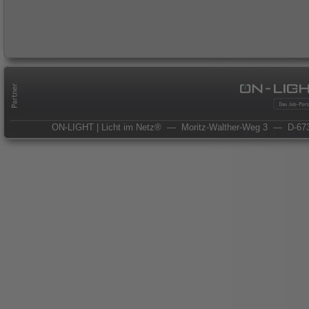
ON-LIGHT | Licht im Netz®
— Moritz-Walther-Weg 3
— D-673