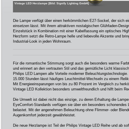
Vintage LED Herzlampe [Bild: Signify Lighting GmbH]
Die Lampe verfügt über einen herkömmlichen E27-Sockel, der sich e
einsetzen lässt. Mit ihrem attraktiven nostalgischen Glühfaden-Design
Einzelstück in Kombination mit einer Kabelfassung ein optisches High
Herzform setzt die Retro-Lampe helle und liebevolle Akzente und brin
Industrial-Look in jeden Wohnraum.
Für die romantische Stimmung sorgt auch die besonders warme Farb
und erinnert an den vertrauten Stil und das gemütliche Licht klassis
Philips LED Lampen alle Vorteile moderner Beleuchtungstechnologie.
15.000 Stunden lässt häufiges Leuchtmittel-Wechseln zu einem Relik
Mit Energieeinsparungen von bis zu 80 Prozent im Vergleich zu herk
Vintage LED Kollektion besonders umweltfreundlich und hilft beim R
Die Umwelt ist dabei nicht das einzige, zu deren Erhaltung die Lamp
EyeComfort-Standards verfügen sie über ein besonders schonendes Li
belastet. Mit der angenehmen Beleuchtung ohne Flimmer- oder Blendu
Augenkomfort jederzeit gewährleistet.
Die neue Herzlampe ist Teil der Philips Vintage LED Reihe und ab sof