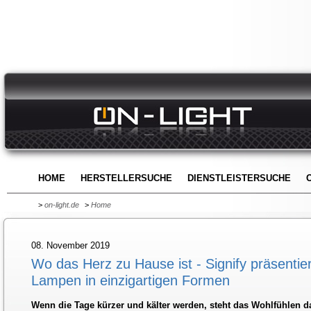
HOME
HERSTELLERSUCHE
DIENSTLEISTERSUCHE
>
on-light.de
>
Home
08. November 2019
Wo das Herz zu Hause ist - Signify präsenti
Lampen in einzigartigen Formen
Wenn die Tage kürzer und kälter werden, steht das Wohlfühlen da