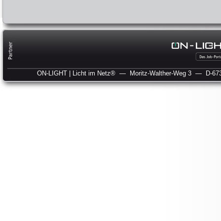
ON-LIGHT | Licht im Netz®
— Moritz-Walther-Weg 3
— D-673