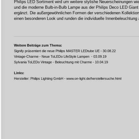
Philips LED Sortiment wird um weitere stylishe Neuerscheinungen wie
und die moderne Bulb-in-Bulb Lampe aus der Philips Deco LED Giant
ergänzt. Die außergewöhnlichen Formen der verschiedenen Kollekti
einen besonderen Look und runden die individuelle Innenbeleuchtung 
Weitere Beiträge zum Thema:
Signify präsentiert die neue Philips MASTER LEDtube UE
- 30.08.22
Vintage-Charme - Neue ToLEDo LifeStyle Lampen
- 03.09.19
Sylvania ToLEDo Vintage - Beleuchtung mit Charme
- 10.04.19
Links:
Hersteller: Philips Lighting GmbH -
www.on-light.de/herstellersuche.html