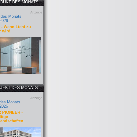
DUKT DES MONATS
Anzeige
 des Monats
2026
- Wenn Licht zu
r wird
JEKT DES MONATS
Anzeige
 des Monats
2026
 PIONEER -
tige
landschaften