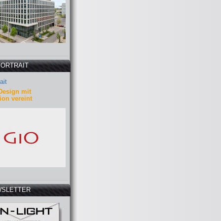
PORTRAIT
ait
Design mit
ion vereint
SLETTER