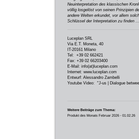
Neuinterpretation des klassischen Kronl
völlig losgelöst von seinen Prinzipien d
andere Welten erkundet, vor allem solc
Schlüssel der Interpretation zu finden .
Luceplan SRL
Via E.T. Moneta, 40
IT-20161 Milano
Tel: +39 02 662421
Fax: +39 02 66203400
E-Mail:
info(at)luceplan.com
Internet:
www.luceplan.com
Entwurf:
Alessandro Zambelli
Youtube Video:
"J-us | Dialogue betwee
Weitere Beiträge zum Thema:
Produkt des Monats Februar 2026
- 01.02.26