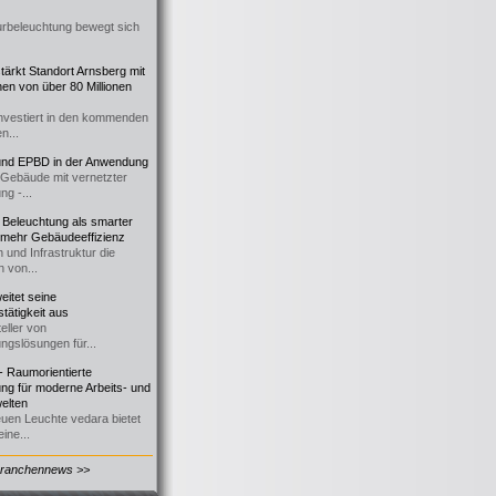
urbeleuchtung bewegt sich
ärkt Standort Arnsberg mit
onen von über 80 Millionen
nvestiert in den kommenden
n...
d EPBD in der Anwendung
e Gebäude mit vernetzter
ng -...
 Beleuchtung als smarter
 mehr Gebäudeeffizienz
 und Infrastruktur die
n von...
itet seine
tätigkeit aus
eller von
ngslösungen für...
 Raumorientierte
ng für moderne Arbeits- und
elten
euen Leuchte vedara bietet
ine...
Branchennews >>