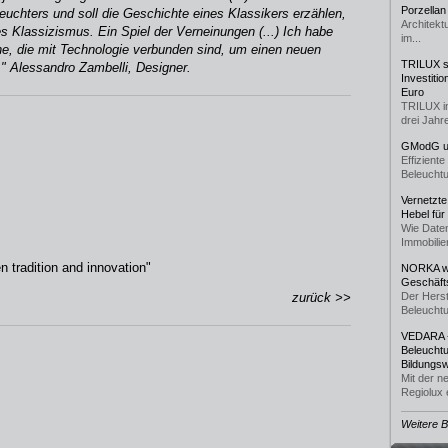
Porzellan
euchters und soll die Geschichte eines Klassikers erzählen,
Architekt
es Klassizismus. Ein Spiel der Verneinungen (...) Ich habe
im...
he, die mit Technologie verbunden sind, um einen neuen
TRILUX st
.." Alessandro Zambelli, Designer.
Investiti
Euro
TRILUX i
drei Jahre
GModG un
Effizient
Beleuchtu
Vernetzte
Hebel für
Wie Daten
Immobilie
n tradition and innovation"
NORKA we
Geschäfts
zurück >>
Der Herst
Beleuchtu
VEDARA -
Beleuchtu
Bildungsw
Mit der n
Regiolux e
Weitere 