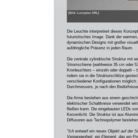
[Bild: Luceplan SRL]
Die Leuchte interpretiert dieses Konze
futuristisches Image. Dank der warmen,
dynamischen Designs mit großer visueller
aufdringliche Präsenz in jeden Raum.
Die zentrale zylindrische Struktur mit
Stromschiene (wahlweise 35 cm oder 53
Kronleuchters – einzeln oder doppelt – 
indem sie in die Strukturschlitze geste
verschiedener Konfigurationen möglich
Durchmessers, je nach den Bedürfnisse
Die Arme bestehen aus einem geschichte
elektrischer Schaltkreise verwendet wir
fließen kann. Die eingebauten LEDs sor
Kerzenlicht. Die Struktur ist aus Alumi
Diffusoren aus Technopolymer bestehen
"Ich entwarf ein neues Objekt auf der 
Vergangenheit, ein Element, das ein Pro