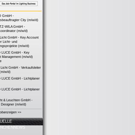
O GmbH -
bsbeauftragter City (m/w/d)
TZ-WILA GmbH -
koordinator (m/w/d)
icht GmbH - Key Account
 Licht- und
ngsprojekte (m/w/d)
 LUCE GmbH - Key
t Management (m/w/d)
ie
icht GmbH - Verkaufsleiter
(m/w/d)
LUCE GmbH - Lichtplaner
LUCE GmbH - Lichtplaner
cht & Leuchten GmbH -
g Designer (m/w/d)
Jobanzeigen >>
UELLE
ANCHENNEWS