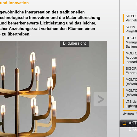
 und Innovation
gewöhnliche Interpretation des traditionellen
SITEC
 technologische Innovation und die Materialforschung
Vertrie
 und bemerkenswerte Lichtleistung und das leichte,
SCHMI
cher Anziehungskraft verleihen den Räumen einen
Projekt
s zu übertreiben.
RUCO L
Manager
Bildübersicht
Sanieru
MOLTO
Accoun
Industr
SIGOR L
Export 
MOLTO 
(m/w/d)
MOLTO 
(m/w/d)
LTS Li
Lightin
Weitere 
AKT
BR