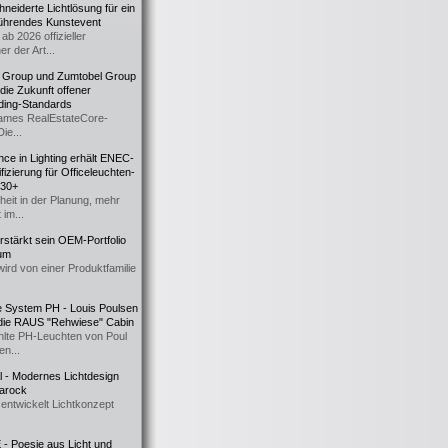
eiderte Lichtlösung für ein
führendes Kunstevent
ab 2026 offizieller
er der Art...
t Group und Zumtobel Group
 die Zukunft offener
ding-Standards
mes RealEstateCore-
Die...
ce in Lighting erhält ENEC-
fizierung für Officeleuchten-
730+
heit in der Planung, mehr
 im...
erstärkt sein OEM-Portfolio
ium
wird von einer Produktfamilie
e System PH - Louis Poulsen
 die RAUS "Rehwiese" Cabin
lte PH-Leuchten von Poul
n...
al - Modernes Lichtdesign
 Barock
entwickelt Lichtkonzept
- Poesie aus Licht und