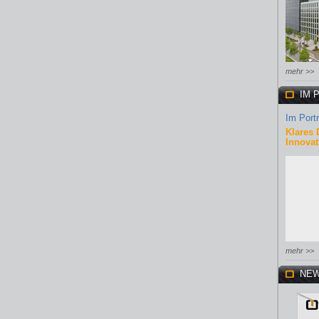
mehr >>
IM 
Im Portr
Klares 
Innovat
mehr >>
NEW