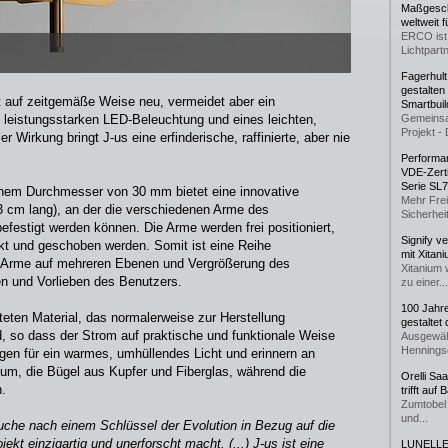
Maßgeschn
weltweit 
ERCO ist 
Lichtpartn
Fagerhul
gestalten
pt auf zeitgemäße Weise neu, vermeidet aber ein
Smartbuil
 leistungsstarken LED-Beleuchtung und eines leichten,
Gemeinsa
Projekt - 
 Wirkung bringt J-us eine erfinderische, raffinierte, aber nie
Performan
VDE-Zerti
Serie SL
 einem Durchmesser von 30 mm bietet eine innovative
Mehr Frei
 cm lang), an der die verschiedenen Arme des
Sicherheit
befestigt werden können. Die Arme werden frei positioniert,
Signify v
ckt und geschoben werden. Somit ist eine Reihe
mit Xitan
; Arme auf mehreren Ebenen und Vergrößerung des
Xitanium 
n und Vorlieben des Benutzers.
zu einer...
100 Jahr
ten Material, das normalerweise zur Herstellung
gestaltet
d, so dass der Strom auf praktische und funktionale Weise
Ausgewäh
Henningse
gen für ein warmes, umhüllendes Licht und erinnern an
nium, die Bügel aus Kupfer und Fiberglas, während die
Orelli Sa
.
trifft auf
Zumtobel 
und...
Suche nach einem Schlüssel der Evolution in Bezug auf die
jekt einzigartig und unerforscht macht.
(...)
J-us ist eine
LUNELLE 