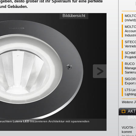
geben, desto größer ist ihr Spielraum für eine perfekte
 und Gebäuden.
Bildübersicht
MOLTO 
(m/w/d)
MOLTO
Accoun
Industr
SITEC
Vertrie
SCHMI
Projekt
RUCO L
Manager
Sanieru
SIGOR L
Export 
LTS Li
Lightin
Weitere 
AKT
BR
leuchten Lutera LED inszenieren Architektur mit spannenden
VUOTA - L
kommt