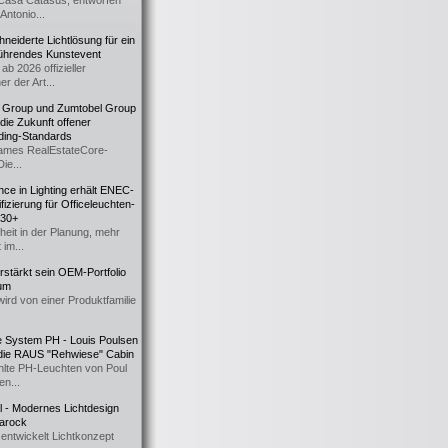
Casa Catasüs, entworfen
Antonio...
eiderte Lichtlösung für ein
führendes Kunstevent
ab 2026 offizieller
er der Art...
t Group und Zumtobel Group
 die Zukunft offener
ding-Standards
mes RealEstateCore-
Die...
ce in Lighting erhält ENEC-
fizierung für Officeleuchten-
730+
heit in der Planung, mehr
 im...
erstärkt sein OEM-Portfolio
ium
wird von einer Produktfamilie
e System PH - Louis Poulsen
 die RAUS "Rehwiese" Cabin
lte PH-Leuchten von Poul
n...
al - Modernes Lichtdesign
 Barock
entwickelt Lichtkonzept