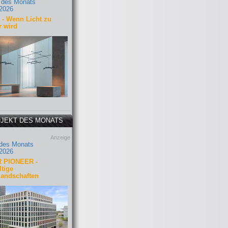
 des Monats
2026
- Wenn Licht zu
r wird
JEKT DES MONATS
Anzeige
 des Monats
2026
 PIONEER -
tige
landschaften