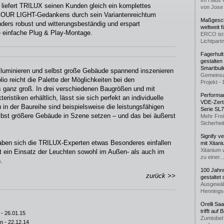
Im Haus 
liefert TRILUX seinen Kunden gleich ein komplettes
von Jose 
OUR LIGHT-Gedankens durch sein Variantenreichtum
Maßgeschn
ders robust und witterungsbeständig und erspart
weltweit 
ie einfache Plug & Play-Montage.
ERCO ist 
Lichtpartn
Fagerhul
gestalten
Smartbuil
illuminieren und selbst große Gebäude spannend inszenieren
Gemeinsa
io reicht die Palette der Möglichkeiten bei den
Projekt - 
 ganz groß. In drei verschiedenen Baugrößen und mit
Performan
eristiken erhältlich, lässt sie sich perfekt an individuelle
VDE-Zerti
in der Baureihe sind beispielsweise die leistungsfähigen
Serie SL
lbst größere Gebäude in Szene setzen – und das bei äußerst
Mehr Frei
Sicherheit
Signify v
haben sich die TRILUX-Experten etwas Besonderes einfallen
mit Xitan
Xitanium 
st ein Einsatz der Leuchten sowohl im Außen- als auch im
zu einer...
.
100 Jahr
zurück >>
gestaltet
Ausgewäh
Henningse
Orelli Sa
trifft auf
- 26.01.15
Zumtobel 
gn
- 22.12.14