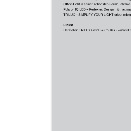
Office-Licht in seiner schönsten Form: Latera
Polaron IQ LED – Perfektes Design mit maximal
TRILUX – SIMPLIFY YOUR LIGHT erlebt erfolgre
Links:
Hersteller: TRILUX GmbH & Co. KG -
www.tril