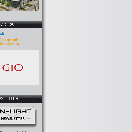
PORTRAIT
ait
Design mit
ion vereint
SLETTER