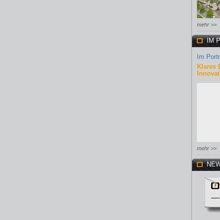
mehr >>
IM 
Im Portr
Klares 
Innovat
mehr >>
NEW