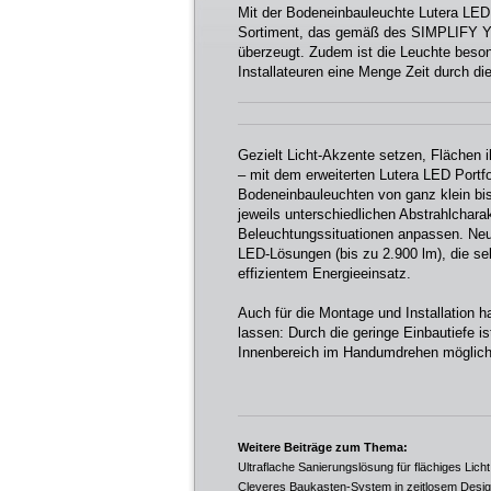
Mit der Bodeneinbauleuchte Lutera LED 
Sortiment, das gemäß des SIMPLIFY Y
überzeugt. Zudem ist die Leuchte beson
Installateuren eine Menge Zeit durch d
Gezielt Licht-Akzente setzen, Flächen 
– mit dem erweiterten Lutera LED Portfol
Bodeneinbauleuchten von ganz klein bis
jeweils unterschiedlichen Abstrahlcharakt
Beleuchtungssituationen anpassen. Neu 
LED-Lösungen (bis zu 2.900 lm), die se
effizientem Energieeinsatz.
Auch für die Montage und Installation 
lassen: Durch die geringe Einbautiefe i
Innenbereich im Handumdrehen möglich
Weitere Beiträge zum Thema:
Ultraflache Sanierungslösung für flächiges Licht
Cleveres Baukasten-System in zeitlosem Desi