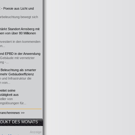
- Poesie aus Licht und
urbeleuchtung bewegt sich
ärkt Standort Arnsberg mit
onen von über 80 Millionen
nvestiert in den kommenden
n...
d EPBD in der Anwendung
e Gebäude mit vernetzter
ng -...
 Beleuchtung als smarter
 mehr Gebäudeeffizienz
 und Infrastruktur die
n von...
itet seine
tätigkeit aus
eller von
ngslösungen für...
Branchennews >>
DUKT DES MONATS
Anzeige