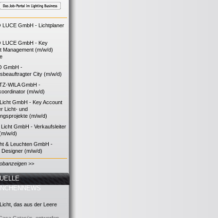
LUCE GmbH - Lichtplaner
 LUCE GmbH - Key
t Management (m/w/d)
ie
O GmbH -
bsbeauftragter City (m/w/d)
TZ-WILA GmbH -
koordinator (m/w/d)
icht GmbH - Key Account
 Licht- und
ngsprojekte (m/w/d)
icht GmbH - Verkaufsleiter
(m/w/d)
cht & Leuchten GmbH -
g Designer (m/w/d)
Jobanzeigen >>
UELLE
ANCHENNEWS
icht, das aus der Leere