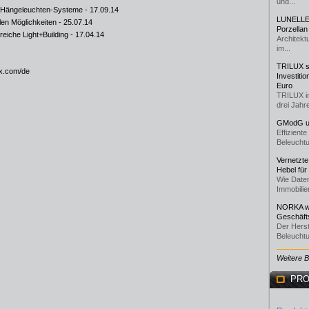
und...
lo Hängeleuchten-Systeme
- 17.09.14
LUNELLE 
en Möglichkeiten
- 25.07.14
Porzellan
iche Light+Building
- 17.04.14
Architekt
im...
TRILUX st
ux.com/de
Investiti
Euro
TRILUX i
drei Jahre
GModG un
Effizient
Beleuchtu
Vernetzte
Hebel für
Wie Daten
Immobilie
NORKA we
Geschäfts
Der Herst
Beleuchtu
Weitere 
PRO