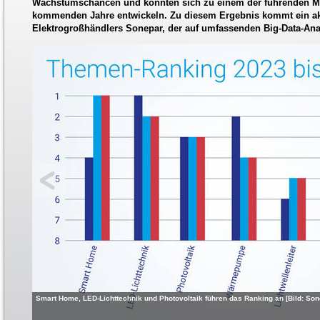
Wachstumschancen und könnten sich zu einem der führenden M
kommenden Jahre entwickeln. Zu diesem Ergebnis kommt ein akt
Elektrogroßhändlers Sonepar, der auf umfassenden Big-Data-Anal
Smart Home, LED-Lichttechnik und Photovoltaik führen das Ranking an [Bild: S