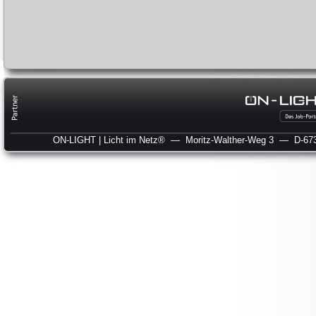
ON-LIGHT | Licht im Netz®
— Moritz-Walther-Weg 3
— D-673