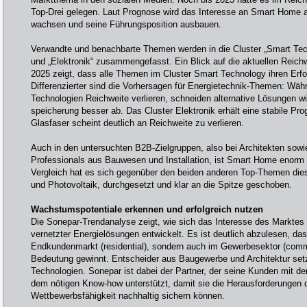
Top-Drei gelegen. Laut Prognose wird das Interesse an Smart Home 
wachsen und seine Führungsposition ausbauen.
Verwandte und benachbarte Themen werden in die Cluster „Smart Tech
und „Elektronik“ zusammengefasst. Ein Blick auf die aktuellen Reich
2025 zeigt, dass alle Themen im Cluster Smart Technology ihren Erf
Differenzierter sind die Vorhersagen für Energietechnik-Themen: Wäh
Technologien Reichweite verlieren, schneiden alternative Lösungen
speicherung besser ab. Das Cluster Elektronik erhält eine stabile P
Glasfaser scheint deutlich an Reichweite zu verlieren.
Auch in den untersuchten B2B-Zielgruppen, also bei Architekten sowi
Professionals aus Bauwesen und Installation, ist Smart Home enorm e
Vergleich hat es sich gegenüber den beiden anderen Top-Themen di
und Photovoltaik, durchgesetzt und klar an die Spitze geschoben.
Wachstumspotentiale erkennen und erfolgreich nutzen
Die Sonepar-Trendanalyse zeigt, wie sich das Interesse des Marktes 
vernetzter Energielösungen entwickelt. Es ist deutlich abzulesen, d
Endkundenmarkt (residential), sondern auch im Gewerbesektor (commer
Bedeutung gewinnt. Entscheider aus Baugewerbe und Architektur se
Technologien. Sonepar ist dabei der Partner, der seine Kunden mit 
dem nötigen Know-how unterstützt, damit sie die Herausforderungen d
Wettbewerbsfähigkeit nachhaltig sichern können.