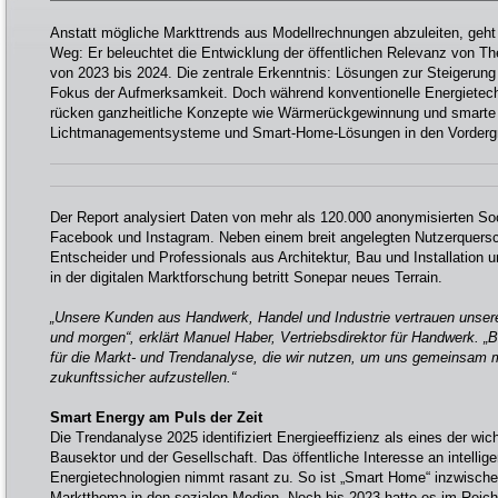
Anstatt mögliche Markttrends aus Modellrechnungen abzuleiten, geht
Weg: Er beleuchtet die Entwicklung der öffentlichen Relevanz von 
von 2023 bis 2024. Die zentrale Erkenntnis: Lösungen zur Steigerung
Fokus der Aufmerksamkeit. Doch während konventionelle Energietechni
rücken ganzheitliche Konzepte wie Wärmerückgewinnung und smarte
Lichtmanagementsysteme und Smart-Home-Lösungen in den Vorderg
Der Report analysiert Daten von mehr als 120.000 anonymisierten Soc
Facebook und Instagram. Neben einem breit angelegten Nutzerquersch
Entscheider und Professionals aus Architektur, Bau und Installation 
in der digitalen Marktforschung betritt Sonepar neues Terrain.
„Unsere Kunden aus Handwerk, Handel und Industrie vertrauen unser
und morgen“, erklärt Manuel Haber, Vertriebsdirektor für Handwerk. 
für die Markt- und Trendanalyse, die wir nutzen, um uns gemeinsam 
zukunftssicher aufzustellen.“
Smart Energy am Puls der Zeit
Die Trendanalyse 2025 identifiziert Energieeffizienz als eines der wi
Bausektor und der Gesellschaft. Das öffentliche Interesse an intelli
Energietechnologien nimmt rasant zu. So ist „Smart Home“ inzwischen
Marktthema in den sozialen Medien. Noch bis 2023 hatte es im Reic