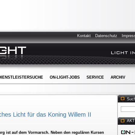
Kontakt
Datenschutz
Impres
DIENSTLEISTERSUCHE
ON-LIGHT-JOBS
SERVICE
ARCHIV
Suc
ches Licht für das Koning Willem II
AKT
burg ist auf dem Vormarsch. Neben den regulären Kursen