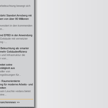
urbeleuchtung bewegt sich
ärkt Standort Arnsberg mit
onen von über 80 Millionen
nvestiert in den kommenden
n...
d EPBD in der Anwendung
e Gebäude mit vernetzter
ng -...
 Beleuchtung als smarter
 mehr Gebäudeeffizienz
 und Infrastruktur die
n von...
itet seine
tätigkeit aus
eller von
ngslösungen für...
 Raumorientierte
ng für moderne Arbeits- und
elten
euen Leuchte vedara bietet
ine...
Branchennews >>