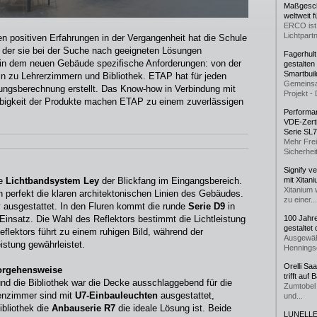
Maßgeschn
weltweit 
ERCO ist 
Lichtpartn
en positiven Erfahrungen in der Vergangenheit hat die Schule
 der sie bei der Suche nach geeigneten Lösungen
Fagerhul
m in dem neuen Gebäude spezifische Anforderungen: von der
gestalten
Smartbuil
in zu Lehrerzimmern und Bibliothek. ETAP hat für jeden
Gemeinsa
ngsberechnung erstellt. Das Know-how in Verbindung mit
Projekt - 
lebigkeit der Produkte machen ETAP zu einem zuverlässigen
Performan
VDE-Zerti
Serie SL
Mehr Frei
Sicherheit
Signify v
re
Lichtbandsystem Ley
der Blickfang im Eingangsbereich.
mit Xitan
Xitanium 
n perfekt die klaren architektonischen Linien des Gebäudes.
zu einer...
y ausgestattet. In den Fluren kommt die runde
Serie D9
in
insatz. Die Wahl des Reflektors bestimmt die Lichtleistung
100 Jahr
gestaltet
eflektors führt zu einem ruhigen Bild, während der
Ausgewäh
istung gewährleistet.
Henningse
Orelli Sa
Vorgehensweise
trifft auf
d die Bibliothek war die Decke ausschlaggebend für die
Zumtobel 
enzimmer sind mit
U7-Einbauleuchten
ausgestattet,
und...
ibliothek die
Anbauserie R7
die ideale Lösung ist. Beide
LUNELLE 