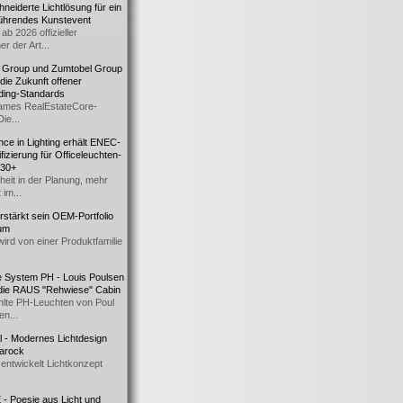
eiderte Lichtlösung für ein
führendes Kunstevent
ab 2026 offizieller
er der Art...
t Group und Zumtobel Group
 die Zukunft offener
ding-Standards
mes RealEstateCore-
Die...
ce in Lighting erhält ENEC-
fizierung für Officeleuchten-
730+
heit in der Planung, mehr
 im...
erstärkt sein OEM-Portfolio
ium
wird von einer Produktfamilie
e System PH - Louis Poulsen
 die RAUS "Rehwiese" Cabin
lte PH-Leuchten von Poul
n...
al - Modernes Lichtdesign
 Barock
entwickelt Lichtkonzept
- Poesie aus Licht und