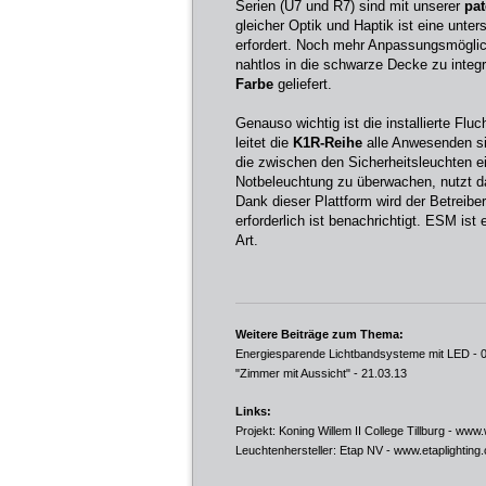
Serien (U7 und R7) sind mit unserer
pa
gleicher Optik und Haptik ist eine unte
erfordert. Noch mehr Anpassungsmöglic
nahtlos in die schwarze Decke zu integ
Farbe
geliefert.
Genauso wichtig ist die installierte Flu
leitet die
K1R-Reihe
alle Anwesenden si
die zwischen den Sicherheitsleuchten 
Notbeleuchtung zu überwachen, nutzt da
Dank dieser Plattform wird der Betreibe
erforderlich ist benachrichtigt. ESM ist
Art.
Weitere Beiträge zum Thema:
Energiesparende Lichtbandsysteme mit LED
- 
"Zimmer mit Aussicht"
- 21.03.13
Links:
Projekt: Koning Willem II College Tillburg -
www.w
Leuchtenhersteller: Etap NV -
www.etaplighting