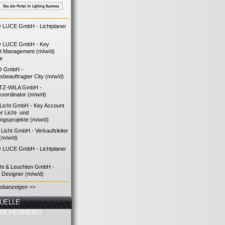
LUCE GmbH - Lichtplaner
 LUCE GmbH - Key
t Management (m/w/d)
ie
O GmbH -
bsbeauftragter City (m/w/d)
TZ-WILA GmbH -
koordinator (m/w/d)
icht GmbH - Key Account
 Licht- und
ngsprojekte (m/w/d)
icht GmbH - Verkaufsleiter
(m/w/d)
LUCE GmbH - Lichtplaner
cht & Leuchten GmbH -
g Designer (m/w/d)
Jobanzeigen >>
UELLE
ANCHENNEWS