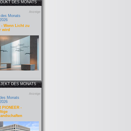
DUKT DES MONATS
Anzeige
 des Monats
2026
- Wenn Licht zu
r wird
JEKT DES MONATS
Anzeige
 des Monats
2026
 PIONEER -
tige
landschaften