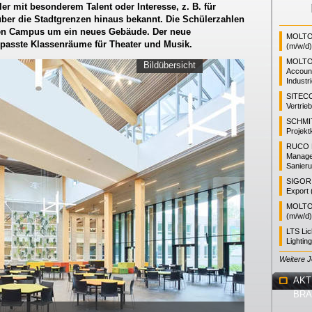
ler mit besonderem Talent oder Interesse, z. B. für
über die Stadtgrenzen hinaus bekannt. Die Schülerzahlen
hren Campus um ein neues Gebäude. Der neue
MOLTO 
gepasste Klassenräume für Theater und Musik.
(m/w/d)
MOLTO
Bildübersicht
Accoun
Industr
SITEC
Vertrie
SCHMI
Projekt
RUCO L
Manager
Sanieru
SIGOR L
Export 
MOLTO 
(m/w/d)
LTS Li
Lightin
Weitere 
AKT
BR