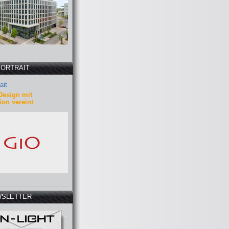
PORTRAIT
ait
Design mit
ion vereint
SLETTER