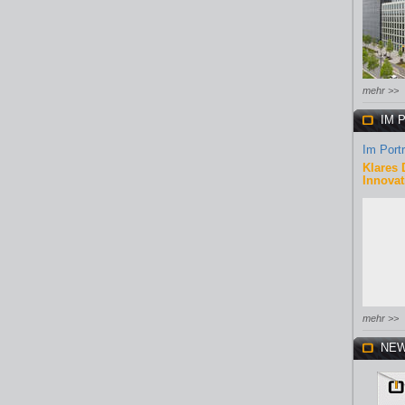
mehr >>
IM 
Im Portr
Klares 
Innovat
mehr >>
NEW