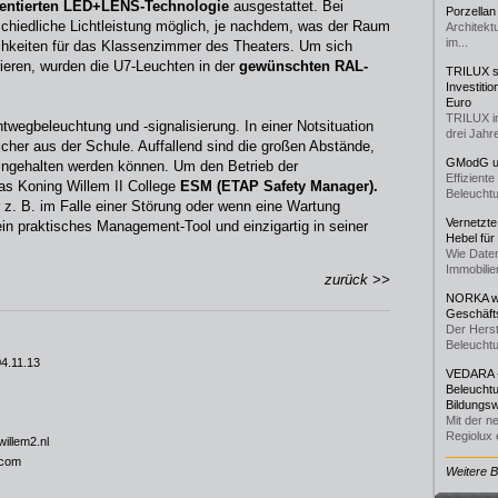
tentierten LED+LENS-Technologie
ausgestattet. Bei
Porzellan
rschiedliche Lichtleistung möglich, je nachdem, was der Raum
Architekt
im...
hkeiten für das Klassenzimmer des Theaters. Um sich
rieren, wurden die U7-Leuchten in der
gewünschten RAL-
TRILUX st
Investiti
Euro
TRILUX i
chtwegbeleuchtung und -signalisierung. In einer Notsituation
drei Jahre
cher aus der Schule. Auffallend sind die großen Abstände,
GModG un
eingehalten werden können. Um den Betrieb der
Effizient
s Koning Willem II College
ESM (ETAP Safety Manager).
Beleuchtu
r z. B. im Falle einer Störung oder wenn eine Wartung
Vernetzte
 ein praktisches Management-Tool und einzigartig in seiner
Hebel für
Wie Daten
Immobilie
zurück >>
NORKA we
Geschäfts
Der Herst
Beleuchtu
04.11.13
VEDARA -
Beleuchtu
Bildungsw
Mit der n
Regiolux e
illem2.nl
.com
Weitere 