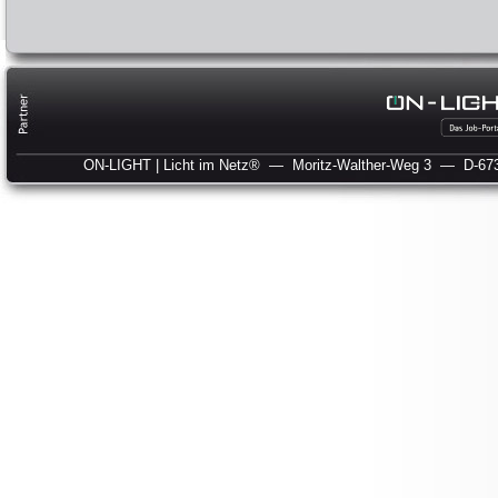
ON-LIGHT | Licht im Netz®
— Moritz-Walther-Weg 3
— D-673