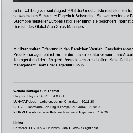
Sofie Dahlberg war seit August 2018 die Geschäftsbereichsleiterin fü
schwedischen Schwester Fagerhult Belysening. Sie war bereits vor Fa
Büromöbelhersteller Europas tätig. Hier bringt sie besonders internat
Bereich des Global Area Sales Managers.
Mit Ihrer breiten Erfahrung in den Bereichen Vertrieb, Geschäftsentwi
Produktmanagement ist Sie für die LTS ein echter Gewinn. Ihre Arbeit
Teamgeist und der Fähigkeit Perspektiven zu schaffen. Sofie Dahlbe
Management Teams der Fagerhult Group.
Weitere Beiträge zum Thema:
Plug-and-Play mit SKIVE
- 04.03.21
LUNATA Reload – Lichtkonzept mit Charakter
- 30.11.20
CHOC – Lichtstarke Leistung in kompakter Größe
- 29.09.20
FILIGREE – Filigran unauffällig und doch ein Hingucker
- 17.09.20
Links:
Hersteller: LTS Licht & Leuchten GmbH -
www.lts-light.com