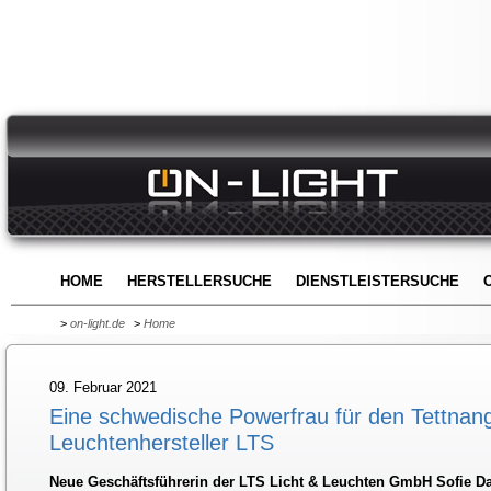
HOME
HERSTELLERSUCHE
DIENSTLEISTERSUCHE
>
on-light.de
>
Home
09. Februar 2021
Eine schwedische Powerfrau für den Tettnan
Leuchtenhersteller LTS
Neue Geschäftsführerin der LTS Licht & Leuchten GmbH Sofie Da