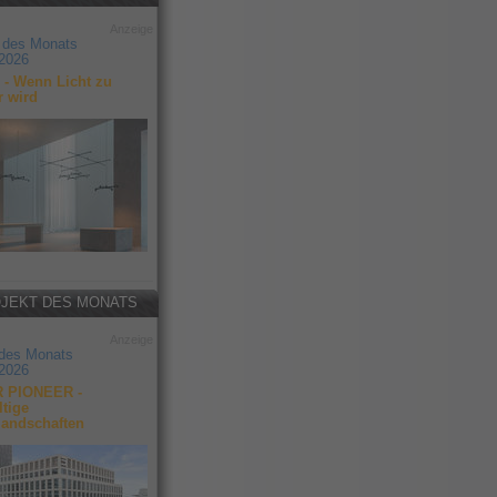
Anzeige
 des Monats
2026
- Wenn Licht zu
r wird
JEKT DES MONATS
Anzeige
 des Monats
2026
 PIONEER -
tige
landschaften