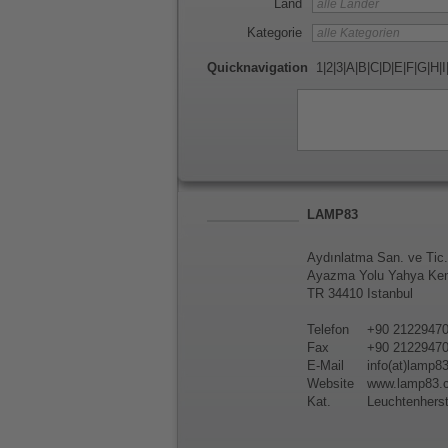
Land
Kategorie
Quicknavigation
1
|
2
|
3
|
A
|
B
|
C
|
D
|
E
|
F
|
G
|
H
|
I
LAMP83
Aydınlatma San. ve Tic.
Ayazma Yolu Yahya Ke
TR 34410 Istanbul
Telefon
+90 2122947
Fax
+90 2122947
E-Mail
info(at)lamp8
Website
www.lamp83.c
Kat.
Leuchtenherst