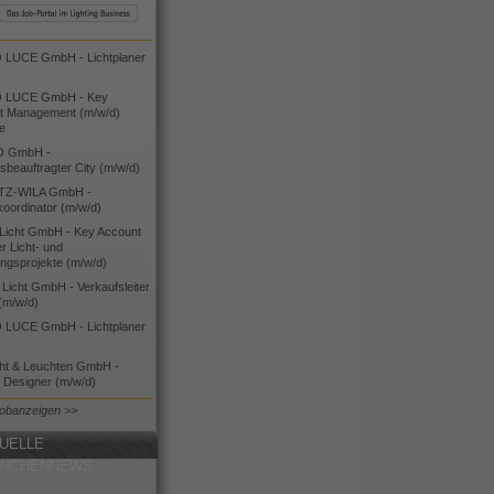
LUCE GmbH - Lichtplaner
 LUCE GmbH - Key
t Management (m/w/d)
ie
O GmbH -
bsbeauftragter City (m/w/d)
TZ-WILA GmbH -
koordinator (m/w/d)
icht GmbH - Key Account
 Licht- und
ngsprojekte (m/w/d)
icht GmbH - Verkaufsleiter
(m/w/d)
LUCE GmbH - Lichtplaner
cht & Leuchten GmbH -
g Designer (m/w/d)
Jobanzeigen >>
UELLE
ANCHENNEWS