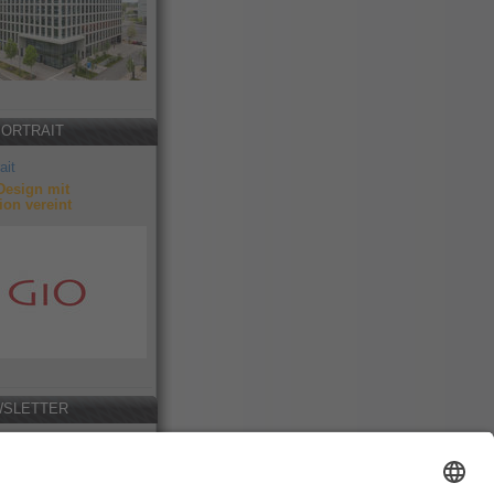
PORTRAIT
ait
Design mit
ion vereint
SLETTER