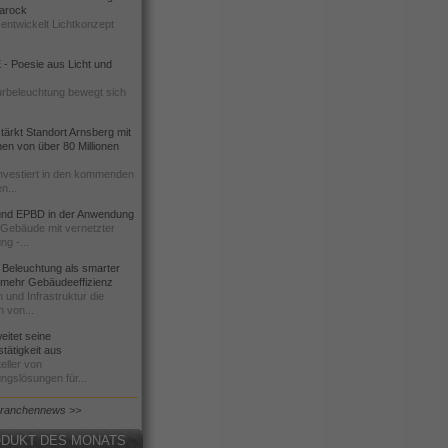
 Barock
entwickelt Lichtkonzept
- Poesie aus Licht und
urbeleuchtung bewegt sich
ärkt Standort Arnsberg mit
onen von über 80 Millionen
nvestiert in den kommenden
n...
d EPBD in der Anwendung
e Gebäude mit vernetzter
ng -...
 Beleuchtung als smarter
 mehr Gebäudeeffizienz
 und Infrastruktur die
n von...
itet seine
tätigkeit aus
eller von
ngslösungen für...
Branchennews >>
DUKT DES MONATS