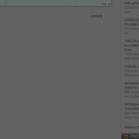
trifft auf
Zumtobel 
und...
zurück
LUNELLE 
Porzellan
Architekt
im...
TRILUX st
Investiti
Euro
TRILUX i
drei Jahre
GModG un
Effizient
Beleuchtu
Vernetzte
Hebel für
Wie Daten
Immobilie
NORKA we
Geschäfts
Der Herst
Beleuchtu
Weitere 
PRO