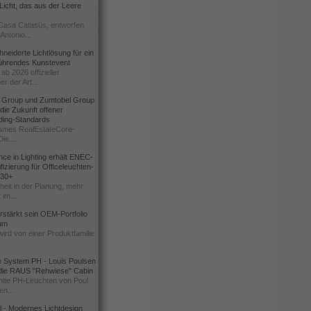
icht, das aus der Leere
Casa Catasüs, entworfen
Antonio...
eiderte Lichtlösung für ein
führendes Kunstevent
ab 2026 offizieller
er der Art...
t Group und Zumtobel Group
 die Zukunft offener
ding-Standards
mes RealEstateCore-
Die...
ce in Lighting erhält ENEC-
fizierung für Officeleuchten-
730+
heit in der Planung, mehr
 im...
erstärkt sein OEM-Portfolio
ium
wird von einer Produktfamilie
e System PH - Louis Poulsen
 die RAUS "Rehwiese" Cabin
lte PH-Leuchten von Poul
n...
al - Modernes Lichtdesign