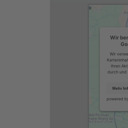
Wir be
Go
Wir verwe
Karteninhal
Ihren Akt
durch und 
Mehr In
powered b