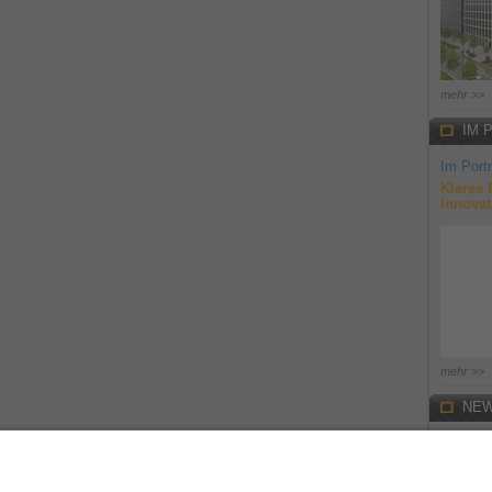
mehr >>
IM 
Im Portr
Klares 
Innovat
mehr >>
NEW