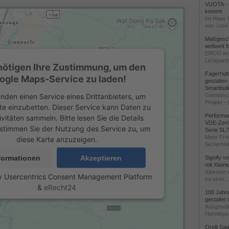
VUOTA - L
kommt
Im Haus 
von Jose 
Maßgeschn
weltweit 
ERCO ist 
Lichtpartn
nötigen Ihre Zustimmung, um den
Fagerhul
ogle Maps-Service zu laden!
gestalten
Smartbuil
nden einen Service eines Drittanbieters, um
Gemeinsa
Projekt - 
te einzubetten. Dieser Service kann Daten zu
Performan
ivitäten sammeln. Bitte lesen Sie die Details
VDE-Zerti
stimmen Sie der Nutzung des Service zu, um
Serie SL
Mehr Frei
diese Karte anzuzeigen.
Sicherheit
formationen
Akzeptieren
Signify v
mit Xitan
Xitanium 
y
Usercentrics Consent Management Platform
zu einer...
&
eRecht24
100 Jahr
gestaltet
Ausgewäh
Henningse
Orelli Sa