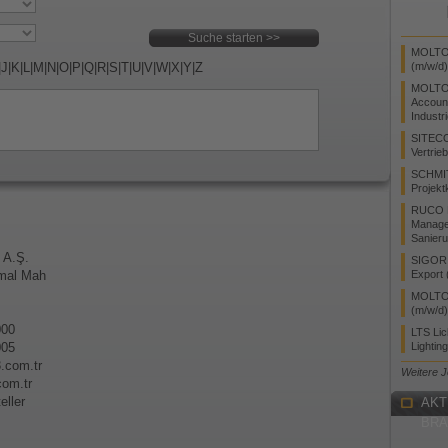
MOLTO 
|
J
|
K
|
L
|
M
|
N
|
O
|
P
|
Q
|
R
|
S
|
T
|
U
|
V
|
W
|
X
|
Y
|
Z
(m/w/d)
MOLTO
Accoun
Industr
SITEC
Vertrie
SCHMI
Projekt
RUCO L
Manager
Sanieru
 A.Ş.
SIGOR L
mal Mah
Export 
MOLTO 
(m/w/d)
000
LTS Li
005
Lightin
3.com.tr
Weitere 
om.tr
eller
AKT
BR