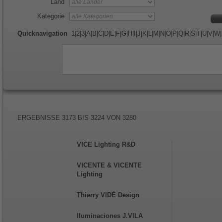
Land
Kategorie
Quicknavigation
1
|
2
|
3
|
A
|
B
|
C
|
D
|
E
|
F
|
G
|
H
|
I
|
J
|
K
|
L
|
M
|
N
|
O
|
P
|
Q
|
R
|
S
|
T
|
U
|
V
|
W
|
ERGEBNISSE
3173
BIS
3224
VON
3280
VICE Lighting R&D
VICENTE & VICENTE
Lighting
Thierry VIDÉ Design
Iluminaciones J.VILA