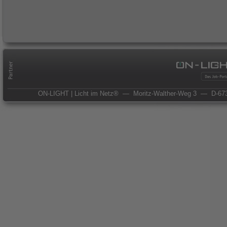
ON-LIGHT | Licht im Netz®
— Moritz-Walther-Weg 3
— D-673