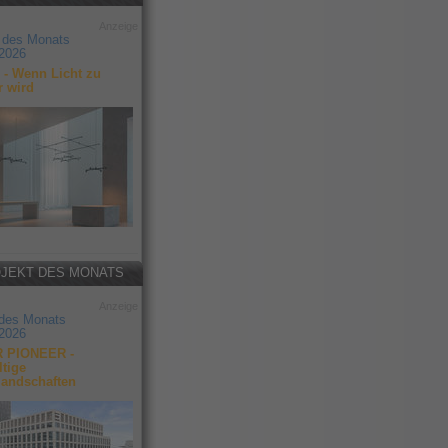
Anzeige
 des Monats
2026
- Wenn Licht zu
r wird
JEKT DES MONATS
Anzeige
 des Monats
2026
 PIONEER -
tige
landschaften