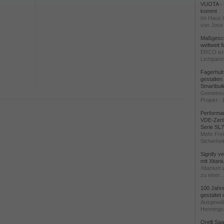
VUOTA - L
kommt
Im Haus 
von Jose 
Maßgeschn
weltweit 
ERCO ist 
Lichtpartn
Fagerhul
gestalten
Smartbuil
Gemeinsa
Projekt - 
Performan
VDE-Zerti
Serie SL
Mehr Frei
Sicherheit
Signify v
mit Xitan
Xitanium 
zu einer...
100 Jahr
gestaltet
Ausgewäh
Henningse
Orelli Sa