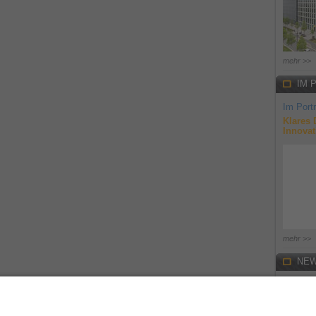
mehr >>
IM 
Im Portr
Klares 
Innovat
mehr >>
NEW