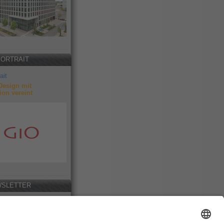
PORTRAIT
ait
Design mit
ion vereint
SLETTER