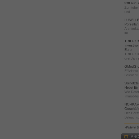
trifft auf
Zumtobel 
und...
LUNELLE 
Porzellan
Architekt
im...
TRILUX st
Investiti
Euro
TRILUX i
drei Jahre
GModG un
Effizient
Beleuchtu
Vernetzte
Hebel für
Wie Daten
Immobilie
NORKA we
Geschäfts
Der Herst
Beleuchtu
Weitere 
PRO