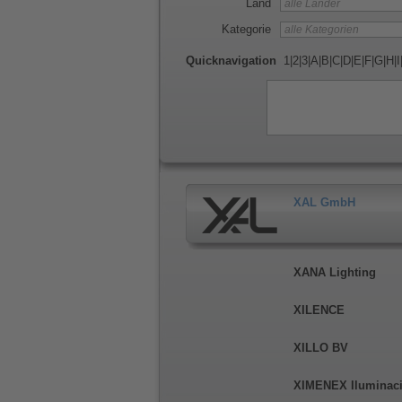
Land
Kategorie
Quicknavigation
1
|
2
|
3
|
A
|
B
|
C
|
D
|
E
|
F
|
G
|
H
|
I
XAL GmbH
XANA Lighting
XILENCE
XILLO BV
XIMENEX Iluminac