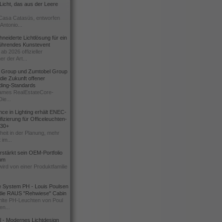
icht, das aus der Leere
Casa Catasüs, entworfen
Antonio...
eiderte Lichtlösung für ein
führendes Kunstevent
ab 2026 offizieller
er der Art...
t Group und Zumtobel Group
 die Zukunft offener
ding-Standards
mes RealEstateCore-
Die...
ce in Lighting erhält ENEC-
fizierung für Officeleuchten-
730+
heit in der Planung, mehr
 im...
erstärkt sein OEM-Portfolio
ium
wird von einer Produktfamilie
e System PH - Louis Poulsen
 die RAUS "Rehwiese" Cabin
lte PH-Leuchten von Poul
n...
al - Modernes Lichtdesign