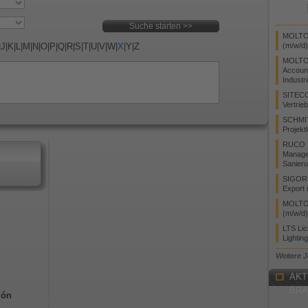
MOLTO 
|
J
|
K
|
L
|
M
|
N
|
O
|
P
|
Q
|
R
|
S
|
T
|
U
|
V
|
W
|
X
|
Y
|
Z
(m/w/d)
MOLTO
Accoun
Industr
SITEC
Vertrie
SCHMI
Projekt
RUCO L
Manager
Sanieru
SIGOR L
Export 
MOLTO 
(m/w/d)
LTS Li
Lightin
Weitere 
AKT
BR
ión