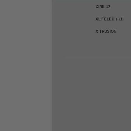
XIRILUZ
XLITELED s.r.l.
X-TRUSION