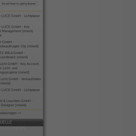
LUCE GmbH - Lichtplaner
 LUCE GmbH - Key
t Management (m/w/d)
ie
O GmbH -
bsbeauftragter City (m/w/d)
TZ-WILA GmbH -
koordinator (m/w/d)
icht GmbH - Key Account
 Licht- und
ngsprojekte (m/w/d)
icht GmbH - Verkaufsleiter
(m/w/d)
LUCE GmbH - Lichtplaner
cht & Leuchten GmbH -
g Designer (m/w/d)
Jobanzeigen >>
UELLE
ANCHENNEWS