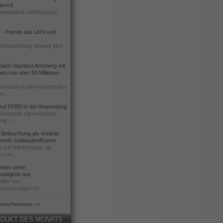
 Barock
entwickelt Lichtkonzept
- Poesie aus Licht und
urbeleuchtung bewegt sich
ärkt Standort Arnsberg mit
onen von über 80 Millionen
nvestiert in den kommenden
n...
d EPBD in der Anwendung
e Gebäude mit vernetzter
ng -...
 Beleuchtung als smarter
 mehr Gebäudeeffizienz
 und Infrastruktur die
n von...
itet seine
tätigkeit aus
eller von
ngslösungen für...
Branchennews >>
DUKT DES MONATS