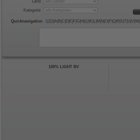
Land
Kategorie
Quicknavigation
1
|
2
|
3
|
A
|
B
|
C
|
D
|
E
|
F
|
G
|
H
|
I
|
J
|
K
|
L
|
M
|
N
|
O
|
P
|
Q
|
R
|
S
|
T
|
U
|
V
|
W
|
100% LIGHT BV