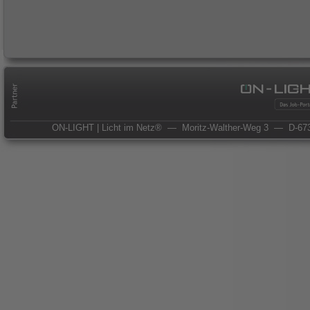
ON-LIGHT | Licht im Netz®
— Moritz-Walther-Weg 3
— D-673