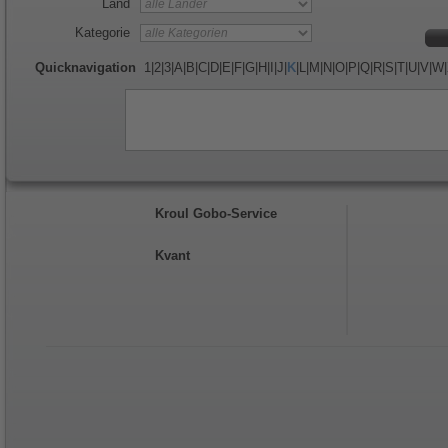
Land
Kategorie
Quicknavigation
1
|
2
|
3
|
A
|
B
|
C
|
D
|
E
|
F
|
G
|
H
|
I
|
J
|
K
|
L
|
M
|
N
|
O
|
P
|
Q
|
R
|
S
|
T
|
U
|
V
|
W
|
Kroul Gobo-Service
Kvant