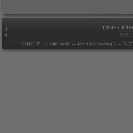
ON-LIGHT | Licht im Netz®
— Moritz-Walther-Weg 3
— D-673