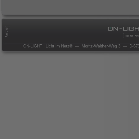
ON-LIGHT | Licht im Netz®
— Moritz-Walther-Weg 3
— D-673