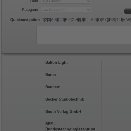
Land
Kategorie
Quicknavigation
1
|
2
|
3
|
A
|
B
|
C
|
D
|
E
|
F
|
G
|
H
|
I
|
J
|
K
|
L
|
M
|
N
|
O
|
P
|
Q
|
R
|
S
|
T
|
U
|
V
|
W
|
Ballon Light
Barco
Baunetz
Becker Studiotechnik
Beuth Verlag GmbH
BFE -
Bundestechnologiezentrum