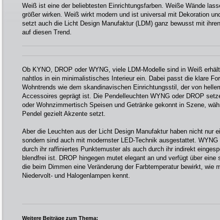
Weiß ist eine der beliebtesten Einrichtungsfarben. Weiße Wände las
größer wirken. Weiß wirkt modern und ist universal mit Dekoration u
setzt auch die Licht Design Manufaktur (LDM) ganz bewusst mit ihre
auf diesen Trend.
Ob KYNO, DROP oder WYNG, viele LDM-Modelle sind in Weiß erhältl
nahtlos in ein minimalistisches Interieur ein. Dabei passt die klare
Wohntrends wie dem skandinavischen Einrichtungsstil, der von helle
Accessoires geprägt ist. Die Pendelleuchten WYNG oder DROP setz
oder Wohnzimmertisch Speisen und Getränke gekonnt in Szene, wäh
Pendel gezielt Akzente setzt.
Aber die Leuchten aus der Licht Design Manufaktur haben nicht nur 
sondern sind auch mit modernster LED-Technik ausgestattet. WYNG f
durch ihr raffiniertes Punktemuster als auch durch ihr indirekt einges
blendfrei ist. DROP hingegen mutet elegant an und verfügt über eine 
die beim Dimmen eine Veränderung der Farbtemperatur bewirkt, wie 
Niedervolt- und Halogenlampen kennt.
Weitere Beiträge zum Thema: