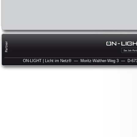
ON-LIGHT | Licht im Netz®
— Moritz-Walther-Weg 3
— D-673