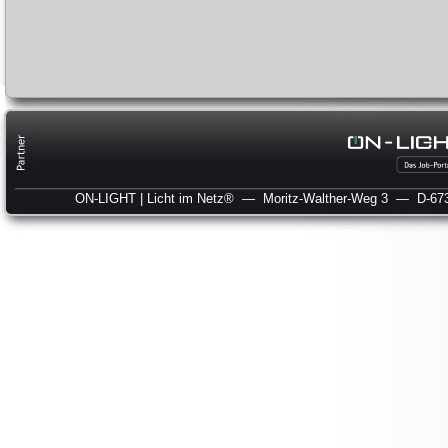
ON-LIGHT | Licht im Netz®
— Moritz-Walther-Weg 3
— D-673