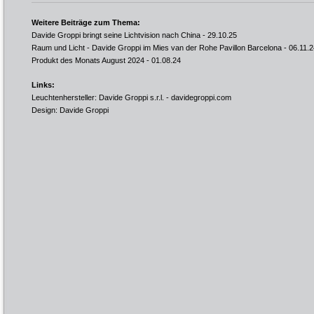
Weitere Beiträge zum Thema:
Davide Groppi bringt seine Lichtvision nach China
- 29.10.25
Raum und Licht - Davide Groppi im Mies van der Rohe Pavillon Barcelona
- 06.11.2
Produkt des Monats August 2024
- 01.08.24
Links:
Leuchtenhersteller: Davide Groppi s.r.l. -
davidegroppi.com
Design: Davide Groppi