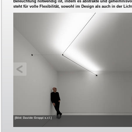
Beleuchtung notwendig ist, indem es abstrakte und geheimnisvo
steht für volle Flexibilität, sowohl im Design als auch in der Lic
[Bild: Davide Groppi s.r.l.]