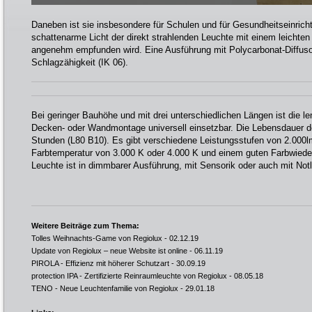
Daneben ist sie insbesondere für Schulen und für Gesundheitseinrich
schattenarme Licht der direkt strahlenden Leuchte mit einem leichten I
angenehm empfunden wird. Eine Ausführung mit Polycarbonat-Diffusor
Schlagzähigkeit (IK 06).
Bei geringer Bauhöhe und mit drei unterschiedlichen Längen ist die le
Decken- oder Wandmontage universell einsetzbar. Die Lebensdauer d
Stunden (L80 B10). Es gibt verschiedene Leistungsstufen von 2.000lm
Farbtemperatur von 3.000 K oder 4.000 K und einem guten Farbwiede
Leuchte ist in dimmbarer Ausführung, mit Sensorik oder auch mit Notlic
Weitere Beiträge zum Thema:
Tolles Weihnachts-Game von Regiolux
- 02.12.19
Update von Regiolux – neue Website ist online
- 06.11.19
PIROLA - Effizienz mit höherer Schutzart
- 30.09.19
protection IPA - Zertifizierte Reinraumleuchte von Regiolux
- 08.05.18
TENO - Neue Leuchtenfamilie von Regiolux
- 29.01.18