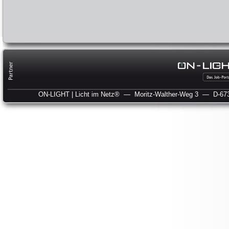
ON-LIGHT | Licht im Netz®
— Moritz-Walther-Weg 3
— D-673