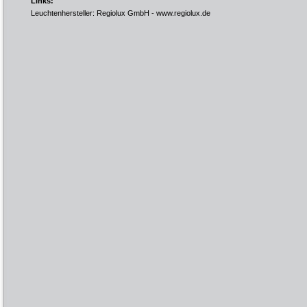
Links:
Leuchtenhersteller: Regiolux GmbH -
www.regiolux.de