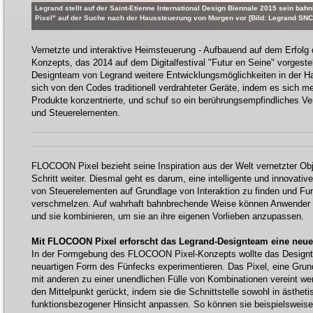
Legrand stellt auf der Saint-Etienne International Design Biennale 2015 sein 
Pixel" auf der Suche nach der Haussteuerung von Morgen vor [Bild: Legrand SNC
Vernetzte und interaktive Heimsteuerung - Aufbauend auf dem Erfol
Konzepts, das 2014 auf dem Digitalfestival "Futur en Seine" vorgestel
Designteam von Legrand weitere Entwicklungsmöglichkeiten in der
sich von den Codes traditionell verdrahteter Geräte, indem es sich m
Produkte konzentrierte, und schuf so ein berührungsempfindliches V
und Steuerelementen.
FLOCOON Pixel bezieht seine Inspiration aus der Welt vernetzter Ob
Schritt weiter. Diesmal geht es darum, eine intelligente und innovati
von Steuerelementen auf Grundlage von Interaktion zu finden und Fu
verschmelzen. Auf wahrhaft bahnbrechende Weise können Anwender h
und sie kombinieren, um sie an ihre eigenen Vorlieben anzupassen.
Mit FLOCOON Pixel erforscht das Legrand-Designteam eine neu
In der Formgebung des FLOCOON Pixel-Konzepts wollte das Designte
neuartigen Form des Fünfecks experimentieren. Das Pixel, eine Grun
mit anderen zu einer unendlichen Fülle von Kombinationen vereint w
den Mittelpunkt gerückt, indem sie die Schnittstelle sowohl in ästheti
funktionsbezogener Hinsicht anpassen. So können sie beispielsweis