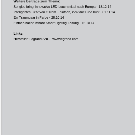
Weitere Beiträge zum Thema:
Sengled bringt innovative LED-Leuchtmittel nach Europa
- 18.12.14
Intelligentes Licht von Osram – einfach, individuell und bunt
- 01.11.14
Ein Traumpaar in Farbe
- 28.10.14
Einfach nachrüstbare Smart Lighting-Lösung
- 16.10.14
Links:
Hersteller: Legrand SNC -
www.legrand.com