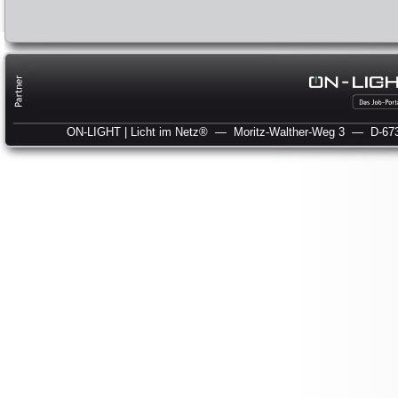
ON-LIGHT | Licht im Netz®
— Moritz-Walther-Weg 3
— D-673