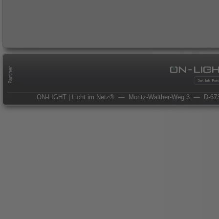
ON-LIGHT | Licht im Netz®
— Moritz-Walther-Weg 3
— D-673