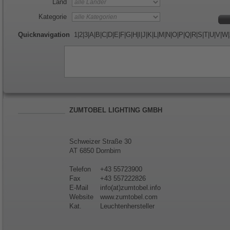
Land
Kategorie
Quicknavigation
1
|
2
|
3
|
A
|
B
|
C
|
D
|
E
|
F
|
G
|
H
|
I
|
J
|
K
|
L
|
M
|
N
|
O
|
P
|
Q
|
R
|
S
|
T
|
U
|
V
|
W
|
ZUMTOBEL LIGHTING GMBH
Schweizer Straße 30
AT 6850 Dornbirn
Telefon
+43 55723900
Fax
+43 557222826
E-Mail
info(at)zumtobel.info
Website
www.zumtobel.com
Kat.
Leuchtenhersteller