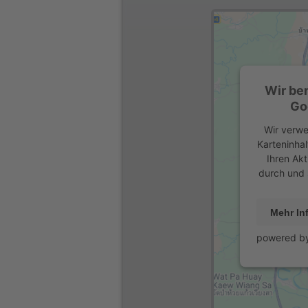
Wir be
Go
Wir verwe
Karteninhal
Ihren Akt
durch und 
Mehr In
powered b