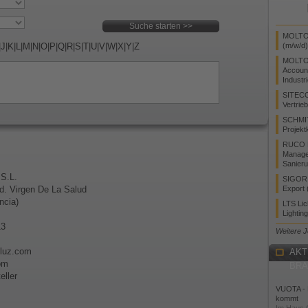
MOLTO 
|
J
|
K
|
L
|
M
|
N
|
O
|
P
|
Q
|
R
|
S
|
T
|
U
|
V
|
W
|
X
|
Y
|
Z
(m/w/d)
MOLTO
Accoun
Industr
SITEC
Vertrie
SCHMI
Projekt
RUCO L
Manager
Sanieru
 S.L.
SIGOR L
nd. Virgen De La Salud
Export 
ncia)
LTS Li
Lightin
13
Weitere 
iluz.com
AKT
om
BR
eller
VUOTA - L
kommt