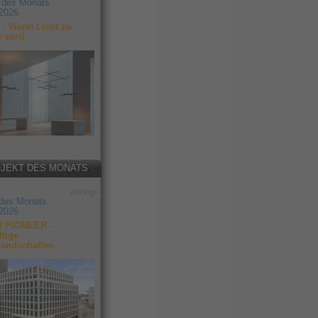
 des Monats
2026
- Wenn Licht zu
r wird
JEKT DES MONATS
Anzeige
 des Monats
2026
 PIONEER -
tige
landschaften