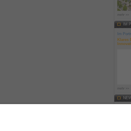
mehr >>
IM 
Im Portr
Klares 
Innovat
mehr >>
NEW