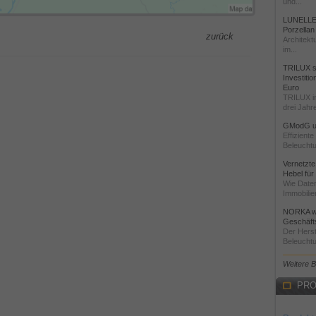
und...
LUNELLE 
Porzellan
zurück
Architekt
im...
TRILUX st
Investiti
Euro
TRILUX i
drei Jahre
GModG un
Effizient
Beleuchtu
Vernetzte
Hebel für
Wie Daten
Immobilie
NORKA we
Geschäfts
Der Herst
Beleuchtu
Weitere 
PRO