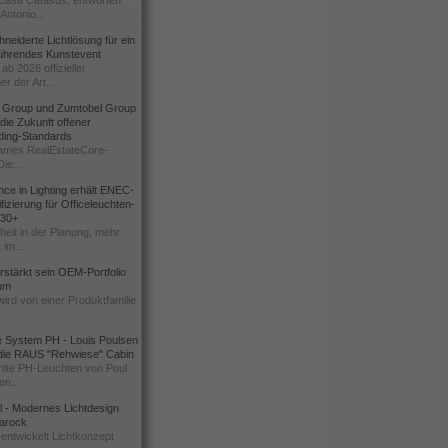
Casa Catasüs, entworfen
Antonio...
eiderte Lichtlösung für ein
führendes Kunstevent
ab 2026 offizieller
er der Art...
t Group und Zumtobel Group
 die Zukunft offener
ding-Standards
mes RealEstateCore-
Die...
ce in Lighting erhält ENEC-
fizierung für Officeleuchten-
730+
heit in der Planung, mehr
 im...
erstärkt sein OEM-Portfolio
ium
wird von einer Produktfamilie
e System PH - Louis Poulsen
 die RAUS "Rehwiese" Cabin
lte PH-Leuchten von Poul
n...
al - Modernes Lichtdesign
 Barock
entwickelt Lichtkonzept