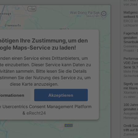
Im Haus 
von Jose 
Maßgeschn
weltweit 
ERCO ist 
Lichtpartn
Fagerhul
gestalten
nötigen Ihre Zustimmung, um den
Smartbuil
ogle Maps-Service zu laden!
Gemeinsa
Projekt - 
nden einen Service eines Drittanbieters, um
Performan
VDE-Zerti
te einzubetten. Dieser Service kann Daten zu
Serie SL
ivitäten sammeln. Bitte lesen Sie die Details
Mehr Frei
Sicherheit
stimmen Sie der Nutzung des Service zu, um
diese Karte anzuzeigen.
Signify v
mit Xitan
Xitanium 
formationen
Akzeptieren
zu einer...
100 Jahr
y
Usercentrics Consent Management Platform
gestaltet
&
eRecht24
Ausgewäh
Henningse
Orelli Sa
trifft auf
Zumtobel 