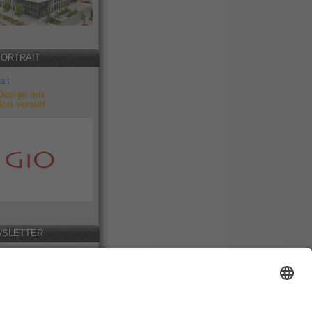
PORTRAIT
ait
Design mit
ion vereint
SLETTER