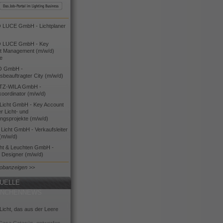
LUCE GmbH - Lichtplaner
 LUCE GmbH - Key
t Management (m/w/d)
ie
O GmbH -
bsbeauftragter City (m/w/d)
TZ-WILA GmbH -
koordinator (m/w/d)
icht GmbH - Key Account
 Licht- und
ngsprojekte (m/w/d)
icht GmbH - Verkaufsleiter
(m/w/d)
cht & Leuchten GmbH -
g Designer (m/w/d)
Jobanzeigen >>
UELLE
ANCHENNEWS
icht, das aus der Leere