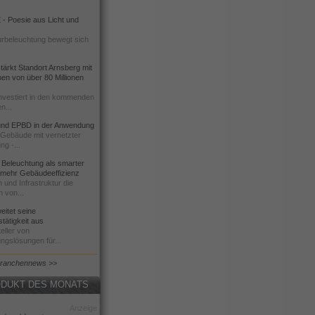
- Poesie aus Licht und
urbeleuchtung bewegt sich
ärkt Standort Arnsberg mit
onen von über 80 Millionen
nvestiert in den kommenden
n...
d EPBD in der Anwendung
e Gebäude mit vernetzter
ng -...
 Beleuchtung als smarter
 mehr Gebäudeeffizienz
 und Infrastruktur die
n von...
itet seine
tätigkeit aus
eller von
ngslösungen für...
Branchennews >>
DUKT DES MONATS
Anzeige