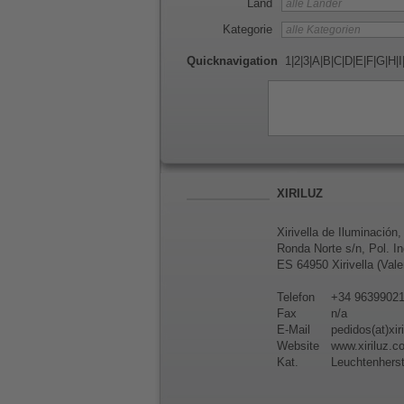
Land
Kategorie
Quicknavigation
1
|
2
|
3
|
A
|
B
|
C
|
D
|
E
|
F
|
G
|
H
|
I
XIRILUZ
Xirivella de Iluminación,
Ronda Norte s/n, Pol. I
ES 64950 Xirivella (Vale
Telefon
+34 9639902
Fax
n/a
E-Mail
pedidos(at)xir
Website
www.xiriluz.c
Kat.
Leuchtenherst