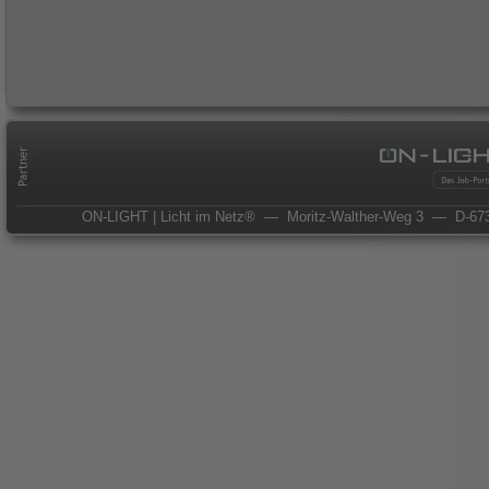
ON-LIGHT | Licht im Netz®
— Moritz-Walther-Weg 3
— D-673