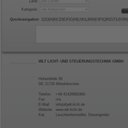
Land
Kategorie
Quicknavigation
1
|
2
|
3
|
A
|
B
|
C
|
D
|
E
|
F
|
G
|
H
|
I
|
J
|
K
|
L
|
M
|
N
|
O
|
P
|
Q
|
R
|
S
|
T
|
U
|
V
|
W
|
WLT LICHT- UND STEUERUNGSTECHNIK GMBH
Hohenfelde 39
DE 21720 Mittelnkirchen
Telefon
+49 41428981960
Fax
n/a
E-Mail
info(at)wlt-licht.de
Website
www.wlt-licht.de
Kat.
Leuchtenhersteller, Steuergeräte