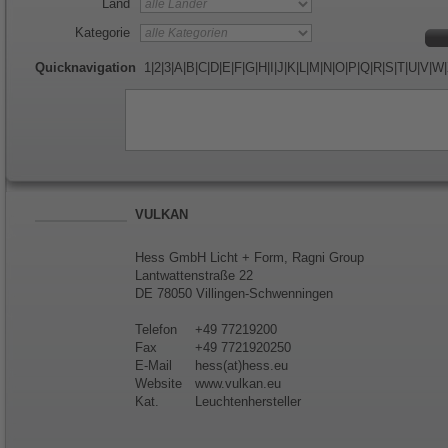
Land
Kategorie
Quicknavigation
1
|
2
|
3
|
A
|
B
|
C
|
D
|
E
|
F
|
G
|
H
|
I
|
J
|
K
|
L
|
M
|
N
|
O
|
P
|
Q
|
R
|
S
|
T
|
U
|
V
|
W
|
VULKAN
Hess GmbH Licht + Form, Ragni Group
Lantwattenstraße 22
DE 78050 Villingen-Schwenningen
Telefon
+49 77219200
Fax
+49 7721920250
E-Mail
hess(at)hess.eu
Website
www.vulkan.eu
Kat.
Leuchtenhersteller