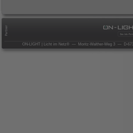
ON-LIGHT | Licht im Netz®
— Moritz-Walther-Weg 3
— D-673