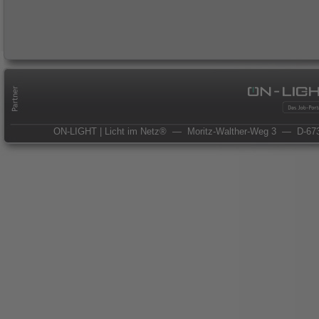
ON-LIGHT | Licht im Netz®
— Moritz-Walther-Weg 3
— D-673