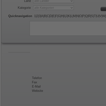
Land
Kategorie
Quicknavigation
1
|
2
|
3
|
A
|
B
|
C
|
D
|
E
|
F
|
G
|
H
|
I
|
J
|
K
|
L
|
M
|
N
|
O
|
P
|
Q
|
R
|
S
|
T
|
U
|
V
|
W
|
Telefon
Fax
E-Mail
Website