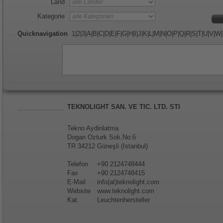
Land
Kategorie
Quicknavigation
1
|
2
|
3
|
A
|
B
|
C
|
D
|
E
|
F
|
G
|
H
|
I
|
J
|
K
|
L
|
M
|
N
|
O
|
P
|
Q
|
R
|
S
|
T
|
U
|
V
|
W
|
TEKNOLIGHT SAN. VE TIC. LTD. STI
Tekno Aydinlatma
Dogan Ozturk Sok.No:6
TR 34212 Güneşli (Istanbul)
Telefon
+90 2124748444
Fax
+90 2124748415
E-Mail
info(at)teknolight.com
Website
www.teknolight.com
Kat.
Leuchtenhersteller