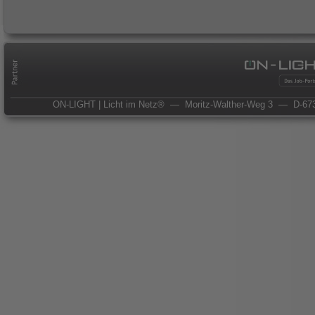
ON-LIGHT | Licht im Netz®
— Moritz-Walther-Weg 3
— D-673