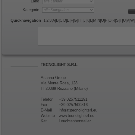
Land
Kategorie
Quicknavigation
1
|
2
|
3
|
A
|
B
|
C
|
D
|
E
|
F
|
G
|
H
|
I
|
J
|
K
|
L
|
M
|
N
|
O
|
P
|
Q
|
R
|
S
|
T
|
U
|
V
|
W
|
TECNOLIGHT S.R.L.
Arianna Group
Via Monte Rosa, 128
IT 20089 Rozzano (Milano)
Telefon
+39 0257511291
Fax
+39 0257500816
E-Mail
info(at)tecnolightsrl.eu
Website
www.tecnolightsrl.eu
Kat.
Leuchtenhersteller