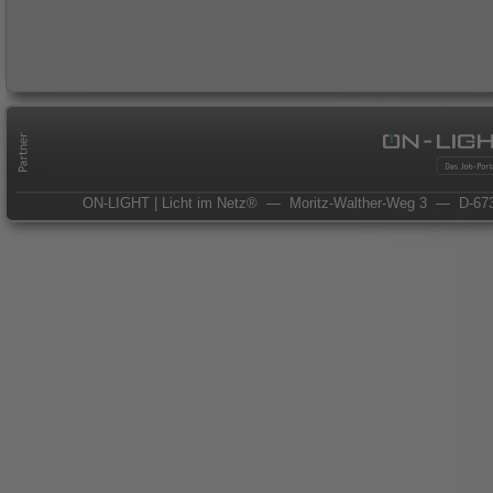
ON-LIGHT | Licht im Netz®
— Moritz-Walther-Weg 3
— D-673