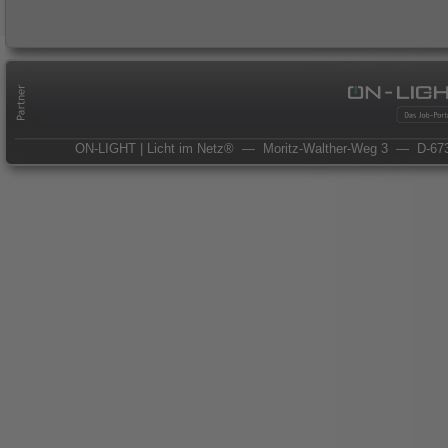
ON-LIGHT | Licht im Netz®
— Moritz-Walther-Weg 3
— D-673