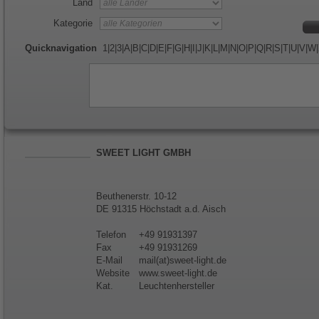
Land
Kategorie
Quicknavigation
1
|
2
|
3
|
A
|
B
|
C
|
D
|
E
|
F
|
G
|
H
|
I
|
J
|
K
|
L
|
M
|
N
|
O
|
P
|
Q
|
R
|
S
|
T
|
U
|
V
|
W
|
SWEET LIGHT GMBH
Beuthenerstr. 10-12
DE 91315 Höchstadt a.d. Aisch
Telefon
+49 91931397
Fax
+49 91931269
E-Mail
mail(at)sweet-light.de
Website
www.sweet-light.de
Kat.
Leuchtenhersteller