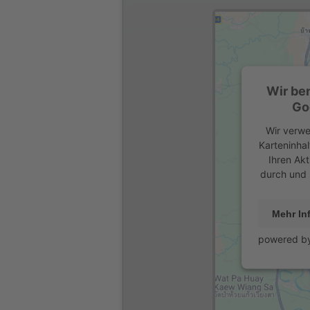
Wir be
Go
Wir verwe
Karteninhal
Ihren Akt
durch und 
Mehr In
powered b