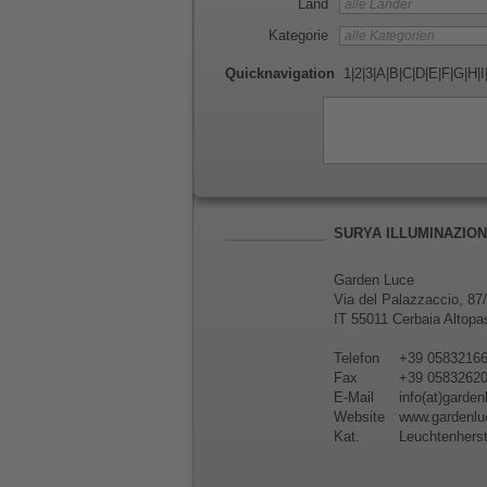
Land
Kategorie
Quicknavigation
1
|
2
|
3
|
A
|
B
|
C
|
D
|
E
|
F
|
G
|
H
|
I
SURYA ILLUMINAZIO
Garden Luce
Via del Palazzaccio, 87
IT 55011 Cerbaia Altopa
Telefon
+39 0583216
Fax
+39 0583262
E-Mail
info(at)garden
Website
www.gardenluc
Kat.
Leuchtenherst