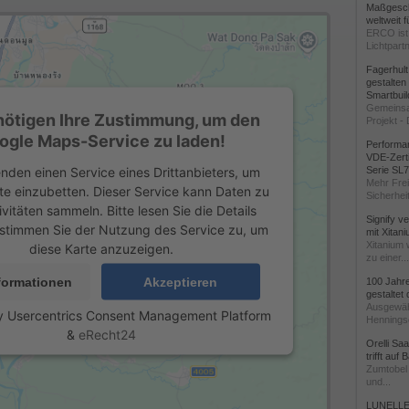
Maßgeschn
weltweit 
ERCO ist 
Lichtpartn
Fagerhul
gestalten
Smartbuil
Gemeinsa
nötigen Ihre Zustimmung, um den
Projekt - 
ogle Maps-Service zu laden!
Performan
VDE-Zerti
nden einen Service eines Drittanbieters, um
Serie SL
Mehr Frei
te einzubetten. Dieser Service kann Daten zu
Sicherheit
ivitäten sammeln. Bitte lesen Sie die Details
Signify v
stimmen Sie der Nutzung des Service zu, um
mit Xitan
Xitanium 
diese Karte anzuzeigen.
zu einer...
formationen
Akzeptieren
100 Jahr
gestaltet
Ausgewäh
y
Usercentrics Consent Management Platform
Henningse
&
eRecht24
Orelli Sa
trifft auf
Zumtobel 
und...
LUNELLE 