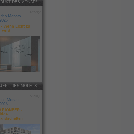
DUKT DES MONATS
Anzeige
 des Monats
2026
- Wenn Licht zu
r wird
JEKT DES MONATS
Anzeige
 des Monats
2026
 PIONEER -
tige
landschaften