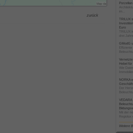
Porzellan
Architekt
im...
zurück
TRILUX st
Investiti
Euro
TRILUX i
drei Jahre
GModG un
Effizient
Beleuchtu
Vernetzte
Hebel für
Wie Daten
Immobilie
NORKA we
Geschäfts
Der Herst
Beleuchtu
VEDARA -
Beleuchtu
Bildungsw
Mit der n
Regiolux e
Weitere 