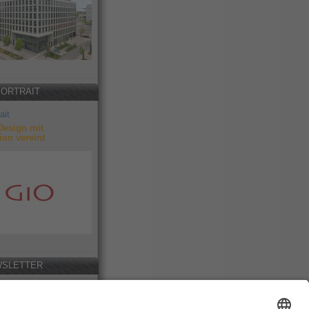
PORTRAIT
ait
Design mit
ion vereint
SLETTER