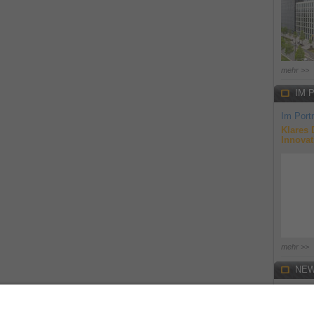
mehr >>
IM 
Im Portr
Klares 
Innovat
mehr >>
NEW