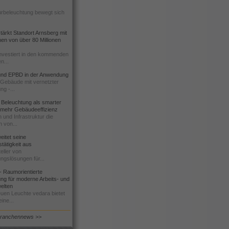
urbeleuchtung bewegt sich
ärkt Standort Arnsberg mit
onen von über 80 Millionen
nvestiert in den kommenden
n...
d EPBD in der Anwendung
e Gebäude mit vernetzter
ng -...
 Beleuchtung als smarter
 mehr Gebäudeeffizienz
 und Infrastruktur die
n von...
itet seine
tätigkeit aus
eller von
ngslösungen für...
 Raumorientierte
ng für moderne Arbeits- und
elten
euen Leuchte vedara bietet
ine...
Branchennews >>