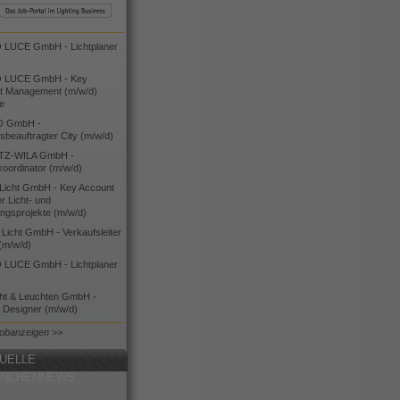
LUCE GmbH - Lichtplaner
 LUCE GmbH - Key
t Management (m/w/d)
ie
O GmbH -
bsbeauftragter City (m/w/d)
TZ-WILA GmbH -
koordinator (m/w/d)
icht GmbH - Key Account
 Licht- und
ngsprojekte (m/w/d)
icht GmbH - Verkaufsleiter
(m/w/d)
LUCE GmbH - Lichtplaner
cht & Leuchten GmbH -
g Designer (m/w/d)
Jobanzeigen >>
UELLE
ANCHENNEWS