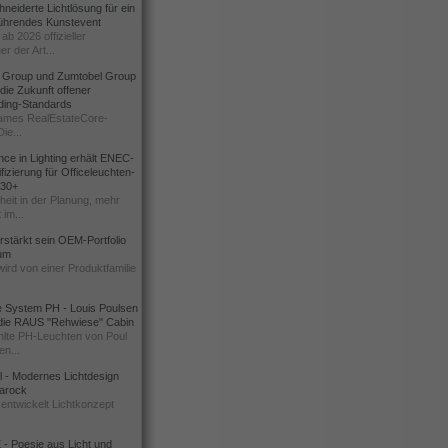
eiderte Lichtlösung für ein
führendes Kunstevent
ab 2026 offizieller
er der Art...
t Group und Zumtobel Group
 die Zukunft offener
ding-Standards
mes RealEstateCore-
Die...
ce in Lighting erhält ENEC-
fizierung für Officeleuchten-
730+
heit in der Planung, mehr
 im...
erstärkt sein OEM-Portfolio
ium
wird von einer Produktfamilie
e System PH - Louis Poulsen
 die RAUS "Rehwiese" Cabin
lte PH-Leuchten von Poul
n...
al - Modernes Lichtdesign
 Barock
entwickelt Lichtkonzept
- Poesie aus Licht und