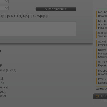
MOLTO 
|
J
|
K
|
L
|
M
|
N
|
O
|
P
|
Q
|
R
|
S
|
T
|
U
|
V
|
W
|
X
|
Y
|
Z
(m/w/d)
MOLTO
Accoun
Industr
SITEC
Vertrie
SCHMI
Projekt
RUCO L
NE
Manager
Sanieru
SIGOR L
/E
Export 
scio (Lucca)
MOLTO 
(m/w/d)
611
LTS Li
070
Lightin
luce.it
Weitere 
e.it
eller
AKT
BR