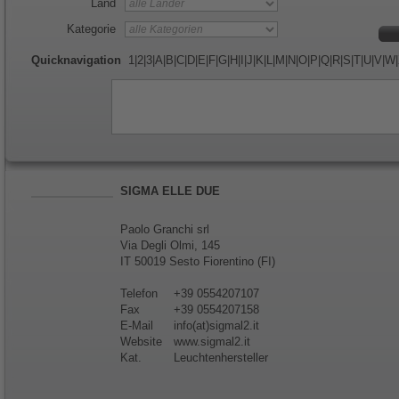
Land
Kategorie
Quicknavigation
1
|
2
|
3
|
A
|
B
|
C
|
D
|
E
|
F
|
G
|
H
|
I
|
J
|
K
|
L
|
M
|
N
|
O
|
P
|
Q
|
R
|
S
|
T
|
U
|
V
|
W
|
SIGMA ELLE DUE
Paolo Granchi srl
Via Degli Olmi, 145
IT 50019 Sesto Fiorentino (FI)
Telefon
+39 0554207107
Fax
+39 0554207158
E-Mail
info(at)sigmal2.it
Website
www.sigmal2.it
Kat.
Leuchtenhersteller