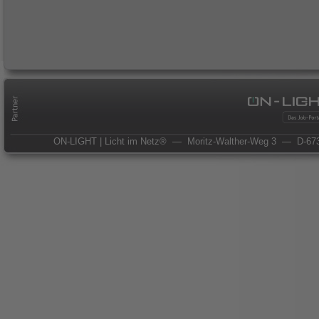
ON-LIGHT | Licht im Netz®
— Moritz-Walther-Weg 3
— D-673