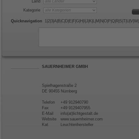
Land
Kategorie
Quicknavigation
1
|
2
|
3
|
A
|
B
|
C
|
D
|
E
|
F
|
G
|
H
|
I
|
J
|
K
|
L
|
M
|
N
|
O
|
P
|
Q
|
R
|
S
|
T
|
U
|
V
|
W
|
SAUERNHEIMER GMBH
Spielhagenstraße 2
DE 90455 Nürnberg
Telefon
+49 912940790
Fax
+49 9129407955
E-Mail
info(at)lichtgestalt.de
Website
www.sauernheimer.com
Kat.
Leuchtenhersteller