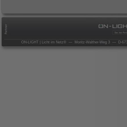
ON-LIGHT | Licht im Netz®
— Moritz-Walther-Weg 3
— D-673