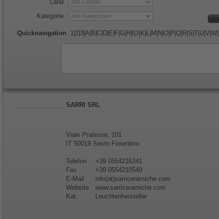
Land
Kategorie
Quicknavigation
1
|
2
|
3
|
A
|
B
|
C
|
D
|
E
|
F
|
G
|
H
|
I
|
J
|
K
|
L
|
M
|
N
|
O
|
P
|
Q
|
R
|
S
|
T
|
U
|
V
|
W
|
SARRI SRL
Viale Pratesse, 101
IT 50019 Sesto Fiorentino
Telefon
+39 0554216241
Fax
+39 0554210549
E-Mail
info(at)sarriceramiche.com
Website
www.sarriceramiche.com
Kat.
Leuchtenhersteller