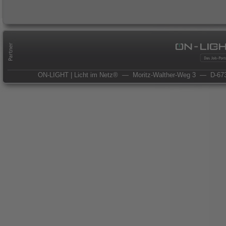
ON-LIGHT | Licht im Netz®
— Moritz-Walther-Weg 3
— D-673