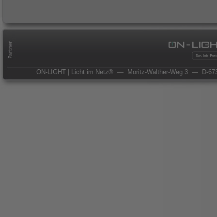
ON-LIGHT | Licht im Netz®
— Moritz-Walther-Weg 3
— D-673