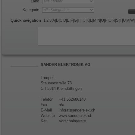
Land
Kategorie
Quicknavigation
1
|
2
|
3
|
A
|
B
|
C
|
D
|
E
|
F
|
G
|
H
|
I
|
J
|
K
|
L
|
M
|
N
|
O
|
P
|
Q
|
R
|
S
|
T
|
U
|
V
|
W
|
SANDER ELEKTRONIK AG
Lampec
Stauseestraße 73
CH 5314 Kleindöttingen
Telefon
+41 562686140
Fax
n/a
E-Mail
info(at)sanderelek.ch
Website
www.sanderelek.ch
Kat.
Vorschaltgeräte