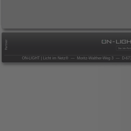
ON-LIGHT | Licht im Netz®
— Moritz-Walther-Weg 3
— D-673