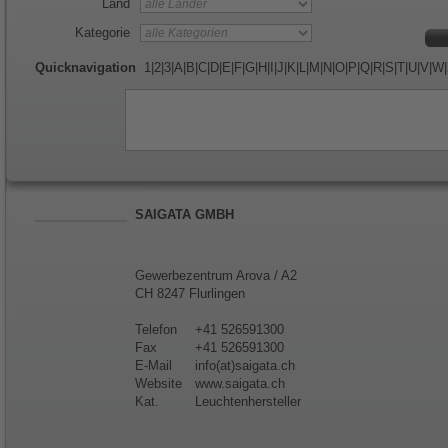
Land
Kategorie
Quicknavigation
1
|
2
|
3
|
A
|
B
|
C
|
D
|
E
|
F
|
G
|
H
|
I
|
J
|
K
|
L
|
M
|
N
|
O
|
P
|
Q
|
R
|
S
|
T
|
U
|
V
|
W
|
SAIGATA GMBH
Gewerbezentrum Arova / A2
CH 8247 Flurlingen
Telefon
+41 526591300
Fax
+41 526591300
E-Mail
info(at)saigata.ch
Website
www.saigata.ch
Kat.
Leuchtenhersteller