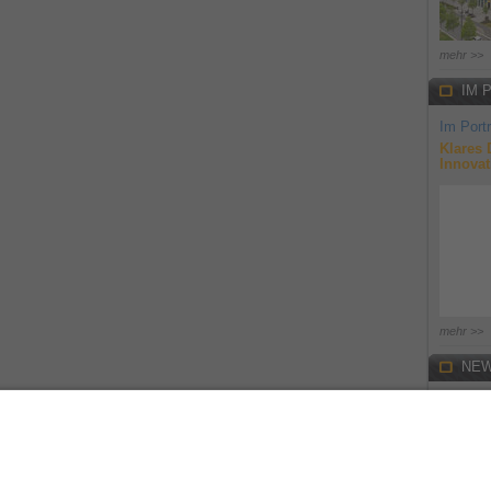
mehr >>
IM 
Im Portr
Klares 
Innovat
mehr >>
NEW