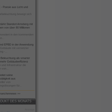
- Poesie aus Licht und
urbeleuchtung bewegt sich
ärkt Standort Arnsberg mit
onen von über 80 Millionen
nvestiert in den kommenden
n...
d EPBD in der Anwendung
e Gebäude mit vernetzter
ng -...
 Beleuchtung als smarter
 mehr Gebäudeeffizienz
 und Infrastruktur die
n von...
itet seine
tätigkeit aus
eller von
ngslösungen für...
Branchennews >>
DUKT DES MONATS
Anzeige