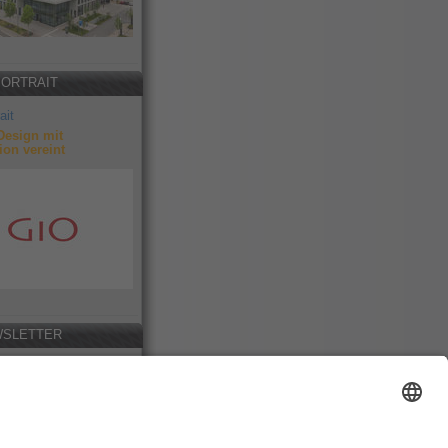
PORTRAIT
ait
Design mit
ion vereint
SLETTER