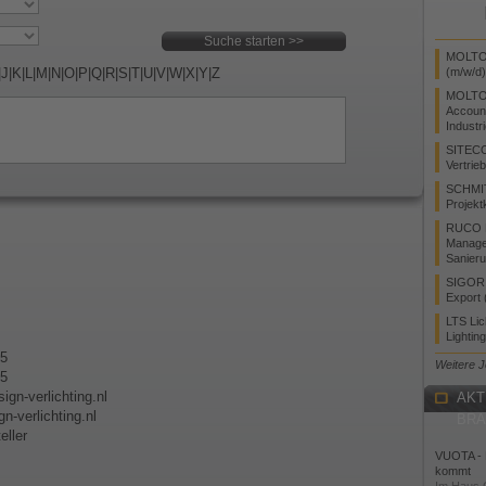
MOLTO 
|
J
|
K
|
L
|
M
|
N
|
O
|
P
|
Q
|
R
|
S
|
T
|
U
|
V
|
W
|
X
|
Y
|
Z
(m/w/d)
MOLTO
Accoun
Industr
SITEC
Vertrie
SCHMI
Projekt
RUCO L
Manager
Sanieru
SIGOR L
Export 
LTS Li
Lightin
05
Weitere 
05
sign-verlichting.nl
AKT
n-verlichting.nl
BR
eller
VUOTA - L
kommt