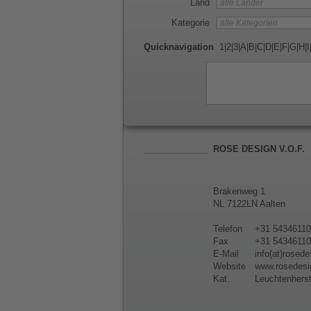
Land
Kategorie
Quicknavigation
1
|
2
|
3
|
A
|
B
|
C
|
D
|
E
|
F
|
G
|
H
|
I
ROSE DESIGN V.O.F.
Brakenweg 1
NL 7122LN Aalten
Telefon
+31 5434611
Fax
+31 5434611
E-Mail
info(at)rosede
Website
www.rosedesig
Kat.
Leuchtenherst