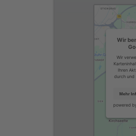
Wir be
Go
Wir verwe
Karteninhal
Ihren Akt
durch und 
Mehr In
powered b