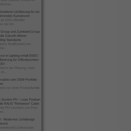
Casa Catasüs, entworfen
Antonio...
eiderte Lichtlösung für ein
führendes Kunstevent
ab 2026 offizieller
er der Art...
t Group und Zumtobel Group
 die Zukunft offener
ding-Standards
mes RealEstateCore-
Die...
ce in Lighting erhält ENEC-
fizierung für Officeleuchten-
730+
heit in der Planung, mehr
 im...
erstärkt sein OEM-Portfolio
ium
wird von einer Produktfamilie
e System PH - Louis Poulsen
 die RAUS "Rehwiese" Cabin
lte PH-Leuchten von Poul
n...
al - Modernes Lichtdesign
 Barock
entwickelt Lichtkonzept