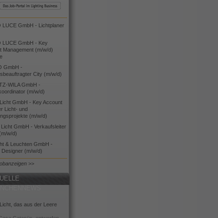
LUCE GmbH - Lichtplaner
 LUCE GmbH - Key
t Management (m/w/d)
ie
O GmbH -
bsbeauftragter City (m/w/d)
TZ-WILA GmbH -
koordinator (m/w/d)
icht GmbH - Key Account
 Licht- und
ngsprojekte (m/w/d)
icht GmbH - Verkaufsleiter
(m/w/d)
cht & Leuchten GmbH -
g Designer (m/w/d)
Jobanzeigen >>
UELLE
ANCHENNEWS
icht, das aus der Leere