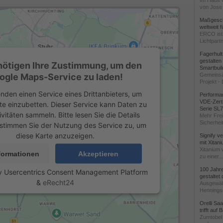
Im Haus 
von Jose 
Maßgeschn
weltweit 
ERCO ist 
Lichtpartn
Fagerhul
gestalten
nötigen Ihre Zustimmung, um den
Smartbuil
ogle Maps-Service zu laden!
Gemeinsa
Projekt - 
nden einen Service eines Drittanbieters, um
Performan
VDE-Zerti
te einzubetten. Dieser Service kann Daten zu
Serie SL
ivitäten sammeln. Bitte lesen Sie die Details
Mehr Frei
Sicherheit
stimmen Sie der Nutzung des Service zu, um
diese Karte anzuzeigen.
Signify v
mit Xitan
Xitanium 
formationen
Akzeptieren
zu einer...
100 Jahr
y
Usercentrics Consent Management Platform
gestaltet
&
eRecht24
Ausgewäh
Henningse
Orelli Sa
trifft auf
Zumtobel 