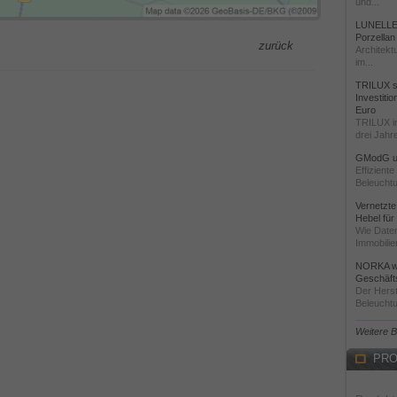
und...
LUNELLE 
Porzellan
zurück
Architekt
im...
TRILUX st
Investiti
Euro
TRILUX i
drei Jahre
GModG un
Effizient
Beleuchtu
Vernetzte
Hebel für
Wie Daten
Immobilie
NORKA we
Geschäfts
Der Herst
Beleuchtu
Weitere 
PRO