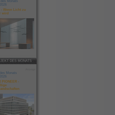
 des Monats
2026
- Wenn Licht zu
r wird
JEKT DES MONATS
Anzeige
 des Monats
2026
 PIONEER -
tige
landschaften