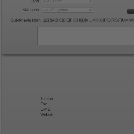
Land
Kategorie
Quicknavigation
1
|
2
|
3
|
A
|
B
|
C
|
D
|
E
|
F
|
G
|
H
|
I
|
J
|
K
|
L
|
M
|
N
|
O
|
P
|
Q
|
R
|
S
|
T
|
U
|
V
|
W
|
Telefon
Fax
E-Mail
Website