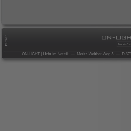
ON-LIGHT | Licht im Netz®
— Moritz-Walther-Weg 3
— D-673