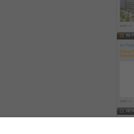
mehr >>
IM 
Im Portr
Klares 
Innovat
mehr >>
NEW