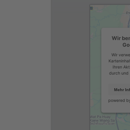
Wir be
Go
Wir verwe
Karteninhal
Ihren Akt
durch und 
Mehr In
powered b