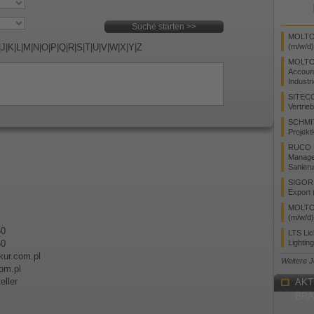
MOLTO 
|
J
|
K
|
L
|
M
|
N
|
O
|
P
|
Q
|
R
|
S
|
T
|
U
|
V
|
W
|
X
|
Y
|
Z
(m/w/d)
MOLTO
Accoun
Industr
SITEC
Vertrie
SCHMI
Projekt
RUCO L
Manager
Sanieru
SIGOR L
Export 
MOLTO 
(m/w/d)
50
LTS Li
50
Lightin
kur.com.pl
Weitere 
om.pl
eller
AKT
BR