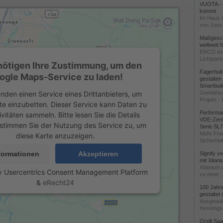
VUOTA - L
kommt
Im Haus 
von Jose 
Maßgeschn
weltweit 
ERCO ist 
Lichtpartn
nötigen Ihre Zustimmung, um den
Fagerhul
ogle Maps-Service zu laden!
gestalten
Smartbuil
nden einen Service eines Drittanbieters, um
Gemeinsa
Projekt - 
te einzubetten. Dieser Service kann Daten zu
Performan
ivitäten sammeln. Bitte lesen Sie die Details
VDE-Zerti
stimmen Sie der Nutzung des Service zu, um
Serie SL
Mehr Frei
diese Karte anzuzeigen.
Sicherheit
formationen
Akzeptieren
Signify v
mit Xitan
Xitanium 
y
Usercentrics Consent Management Platform
zu einer...
&
eRecht24
100 Jahr
gestaltet
Ausgewäh
Henningse
Orelli Sa