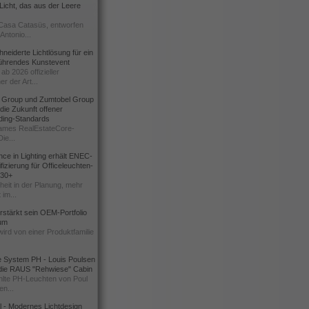
icht, das aus der Leere
Casa Catasüs, entworfen
Antonio...
eiderte Lichtlösung für ein
führendes Kunstevent
ab 2026 offizieller
er der Art...
t Group und Zumtobel Group
 die Zukunft offener
ding-Standards
mes RealEstateCore-
Die...
ce in Lighting erhält ENEC-
fizierung für Officeleuchten-
730+
heit in der Planung, mehr
 im...
erstärkt sein OEM-Portfolio
ium
wird von einer Produktfamilie
e System PH - Louis Poulsen
 die RAUS "Rehwiese" Cabin
lte PH-Leuchten von Poul
n...
al - Modernes Lichtdesign