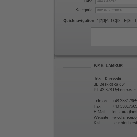
Land
Kategorie
Quicknavigation
1
|
2
|
3
|
A
|
B
|
C
|
D
|
E
|
F
|
G
|
H
|
I
P.P.H. LAMKUR
Józef Kurowski
ul. Beskidzka 834
PL 43-378 Rybarzowice
Telefon
+48 3381766
Fax
+48 3381766
E-Mail
lamkur(at)lam
Website
www.lamkur.c
Kat.
Leuchtenherst