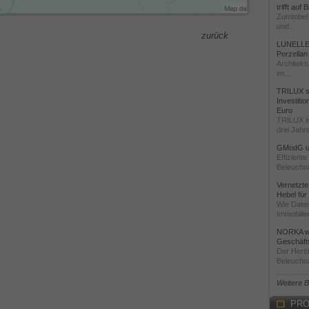
trifft auf
Zumtobel 
und...
zurück
LUNELLE 
Porzellan
Architekt
im...
TRILUX st
Investiti
Euro
TRILUX i
drei Jahre
GModG un
Effizient
Beleuchtu
Vernetzte
Hebel für
Wie Daten
Immobilie
NORKA we
Geschäfts
Der Herst
Beleuchtu
Weitere 
PRO