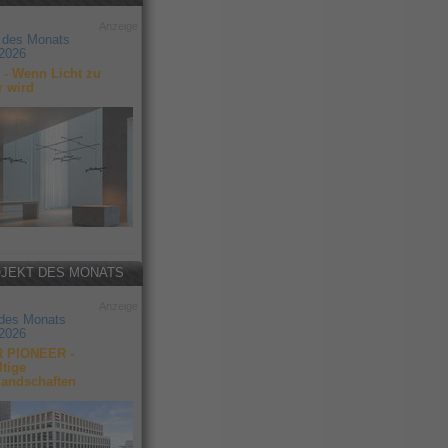
Anzeige
 des Monats
2026
- Wenn Licht zu
r wird
JEKT DES MONATS
Anzeige
 des Monats
2026
 PIONEER -
tige
landschaften