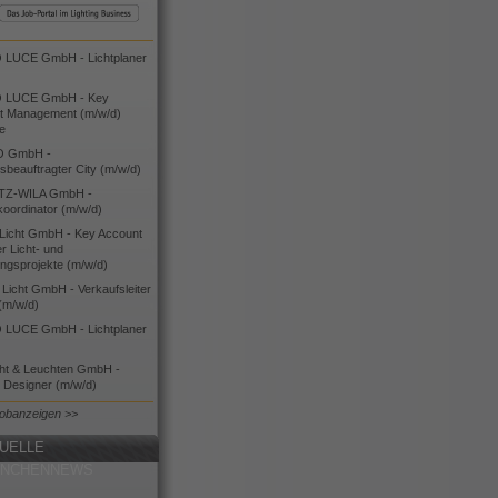
LUCE GmbH - Lichtplaner
 LUCE GmbH - Key
t Management (m/w/d)
ie
O GmbH -
bsbeauftragter City (m/w/d)
TZ-WILA GmbH -
koordinator (m/w/d)
icht GmbH - Key Account
 Licht- und
ngsprojekte (m/w/d)
icht GmbH - Verkaufsleiter
(m/w/d)
LUCE GmbH - Lichtplaner
cht & Leuchten GmbH -
g Designer (m/w/d)
Jobanzeigen >>
UELLE
ANCHENNEWS