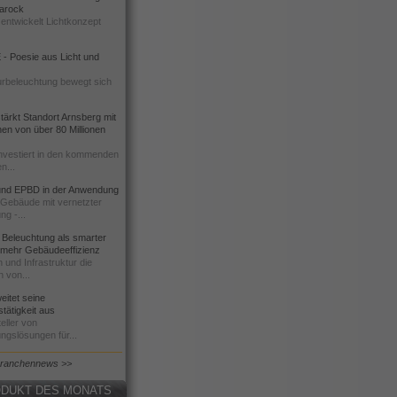
 Barock
entwickelt Lichtkonzept
- Poesie aus Licht und
urbeleuchtung bewegt sich
ärkt Standort Arnsberg mit
onen von über 80 Millionen
nvestiert in den kommenden
n...
d EPBD in der Anwendung
e Gebäude mit vernetzter
ng -...
 Beleuchtung als smarter
 mehr Gebäudeeffizienz
 und Infrastruktur die
n von...
itet seine
tätigkeit aus
eller von
ngslösungen für...
Branchennews >>
DUKT DES MONATS