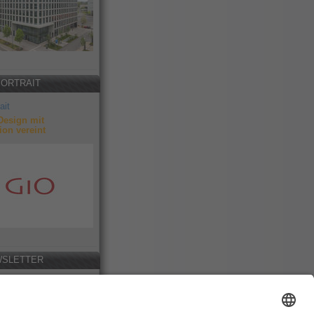
PORTRAIT
ait
Design mit
ion vereint
SLETTER