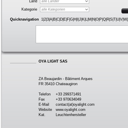
Land
Kategorie
Quicknavigation
1
|
2
|
3
|
A
|
B
|
C
|
D
|
E
|
F
|
G
|
H
|
I
|
J
|
K
|
L
|
M
|
N
|
O
|
P
|
Q
|
R
|
S
|
T
|
U
|
V
|
W
|
OYA LIGHT SAS
ZA Beaujardin - Bâtiment Arques
FR 35410 Chateaugiron
Telefon
+33 299371491
Fax
+33 970634049
E-Mail
contact(at)oyalight.com
Website
www.oyalight.com
Kat.
Leuchtenhersteller