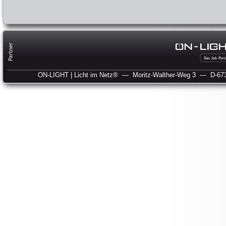
ON-LIGHT | Licht im Netz®
— Moritz-Walther-Weg 3
— D-673