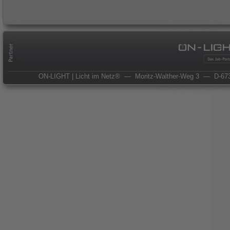
ON-LIGHT | Licht im Netz®
— Moritz-Walther-Weg 3
— D-673