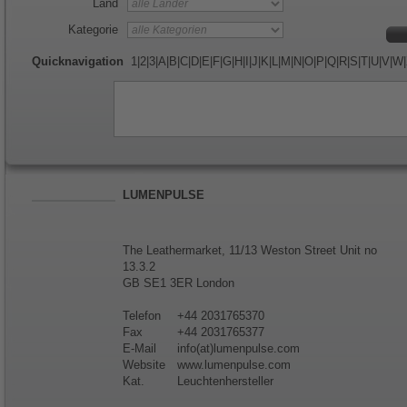
Land
Kategorie
Quicknavigation
1
|
2
|
3
|
A
|
B
|
C
|
D
|
E
|
F
|
G
|
H
|
I
|
J
|
K
|
L
|
M
|
N
|
O
|
P
|
Q
|
R
|
S
|
T
|
U
|
V
|
W
|
LUMENPULSE
The Leathermarket, 11/13 Weston Street Unit no
13.3.2
GB SE1 3ER London
Telefon
+44 2031765370
Fax
+44 2031765377
E-Mail
info(at)lumenpulse.com
Website
www.lumenpulse.com
Kat.
Leuchtenhersteller