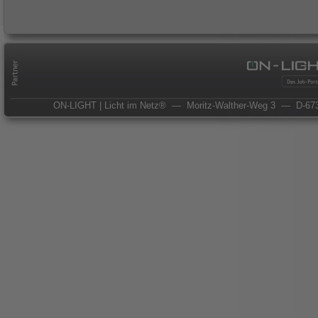
ON-LIGHT | Licht im Netz®
— Moritz-Walther-Weg 3
— D-673