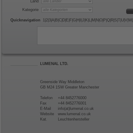
Land
Kategorie
Quicknavigation
1
|
2
|
3
|
A
|
B
|
C
|
D
|
E
|
F
|
G
|
H
|
I
|
J
|
K
|
L
|
M
|
N
|
O
|
P
|
Q
|
R
|
S
|
T
|
U
|
V
|
W
|
LUMENAL LTD.
Greenside Way Middleton
GB M24 1SW Greater Manchester
Telefon
+44 8452776000
Fax
+44 8452776001
E-Mail
info(at)lumenal.co.uk
Website
www.lumenal.co.uk
Kat.
Leuchtenhersteller